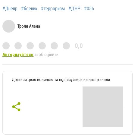
#Днепр
#боевик
#терроризм
#ДНР
#056
Троян Алена
0,0
Авторизуйтесь
, щоб оцінити
Діліться цією новиною та підписуйтесь на наші канали