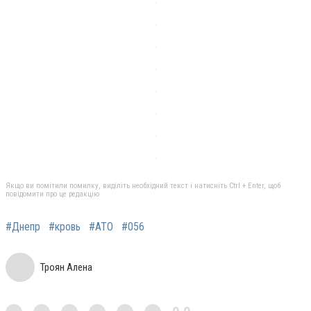
Якщо ви помітили помилку, виділіть необхідний текст і натисніть Ctrl + Enter, щоб
повідомити про це редакцію
#Днепр
#кровь
#АТО
#056
Троян Алена