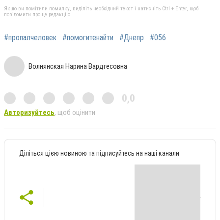
Якщо ви помітили помилку, виділіть необхідний текст і натисніть Ctrl + Enter, щоб
повідомити про це редакцію
#пропалчеловек
#помогитенайти
#Днепр
#056
Волнянская Нарина Вардгесовна
0,0
Авторизуйтесь
, щоб оцінити
Діліться цією новиною та підписуйтесь на наші канали