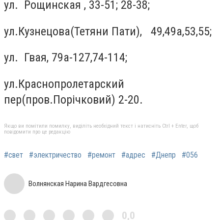
ул. Рощинская , 33-51; 28-38;
ул.Кузнецова(Тетяни Пати), 49,49а,53,55;
ул. Гвая, 79а-127,74-114;
ул.Краснопролетарский
пер(пров.Порічковий) 2-20.
Якщо ви помітили помилку, виділіть необхідний текст і натисніть Ctrl + Enter, щоб
повідомити про це редакцію
#свет
#электричество
#ремонт
#адрес
#Днепр
#056
Волнянская Нарина Вардгесовна
0,0