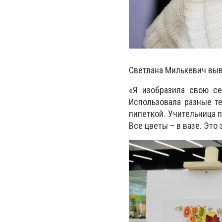
Светлана Милькевич выв
«Я изобразила свою се
Использовала разные те
пипеткой. Учительница 
Все цветы – в вазе. Это 