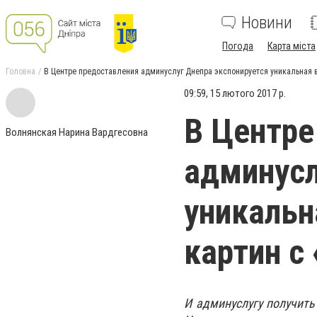
Новини
Погода
Карта міста
Головна
В Центре предоставления админуслуг Днепра экспонируется уникальная 
09:59, 15 лютого 2017 р.
В Центре
Волнянская Нарина Вардгесовна
админусл
уникальн
картин с
И админуслугу получить