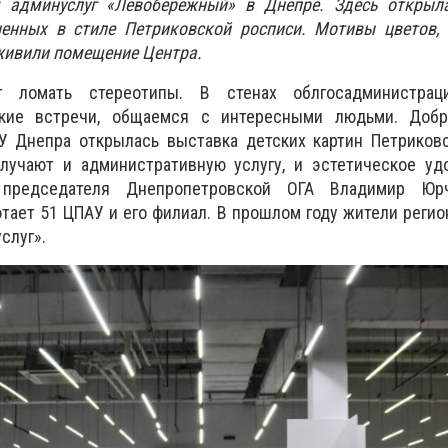
я админуслуг «Левобережный» в Днепре. Здесь открыл
ненных в стиле Петриковской росписи. Мотивы цветов, 
живили помещение Центра.
т ломать стереотипы. В стенах облгосадминистрац
ские встречи, общаемся с интересными людьми. Доб
У Днепра открылась выставка детских картин Петриковс
учают и административную услугу, и эстетическое удо
 председателя Днепропетровской ОГА Владимир Юр
ает 51 ЦПАУ и его филиал. В прошлом году жители регио
слуг».