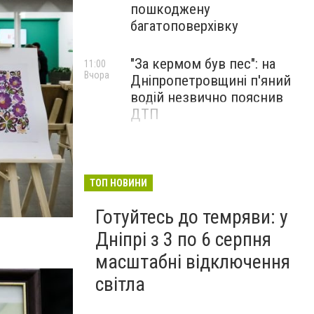
пошкоджену
багатоповерхівку
"За кермом був пес": на
11:00
Вчора
Дніпропетровщині п'яний
водій незвично пояснив
ДТП
ТОП НОВИНИ
Готуйтесь до темряви: у
Дніпрі з 3 по 6 серпня
масштабні відключення
світла