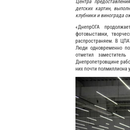
Центра предоставлени
детских картин, выпол
клубники и винограда о
«ДнепрОГА продолжае
фотовыставки, творче
распространяем. В ЦПА
Люди одновременно пол
отметил заместитель
Днепропетровщине работ
них почти полмиллиона у