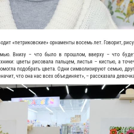
одит «петриковские» орнаменты восемь лет. Говорит, рису
мью. Внизу – что было в прошлом, вверху – что буде
хники: цветы рисовала пальцем, листья – кистью, а точе
помогла подобрать цвета. Одни символизируют семью, друг
значит, что она нас всех объединяет», – рассказала девочка