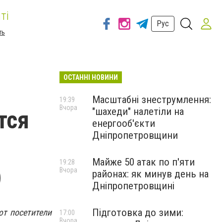
ті
Рус
ть
ОСТАННІ НОВИНИ
Масштабні знеструмлення:
19:39
Вчора
"шахеди" налетіли на
тся
енергооб'єкти
Дніпропетровщини
Майже 50 атак по п'яти
19:28
)
Вчора
районах: як минув день на
Дніпропетровщині
Підготовка до зими:
ют посетители
17:00
Вчора