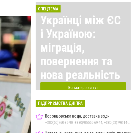
СПЕЦТЕМА
Українці між ЄС
і Україною:
міграція,
повернення та
нова реальність
Всі матеріали тут
ПІДПРИЄМСТВА ДНІПРА
Воронцовська вода, доставка води
+380(50)760-39-90, +380(98)555-69-44, +380(63)798-14-88, +380(56)798-14-88