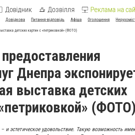
Довідник
Дозвілля
Реклама на сай
Довідкова
Питання-відповідь
Афіша
Оголошення
Нерухоміс
выставка детских картин с «петриковкой» (ФОТО)
 предоставления
уг Днепра экспонируе
ая выставка детских
 «петриковкой» (ФОТО
 – и эстетическое удовольствие. Такую возможность име