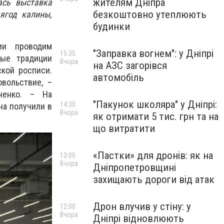
жителям Дніпра
ась выставка
безкоштовно утеплюють
ягод калины,
будинки
ии проводим
"Заправка вогнем": у Дніпрі
15:35
рые традиции
Вчора
на АЗС загорівся
кой росписи.
автомобіль
вольствие, –
ченко. – На
"Пакунок школяра" у Дніпрі:
14:30
на получили в
Вчора
як отримати 5 тис. грн та на
що витратити
«Пастки» для дронів: як на
13:00
Вчора
Дніпропетровщині
захищають дороги від атак
Дрон влучив у стіну: у
12:00
Вчора
Дніпрі відновлюють