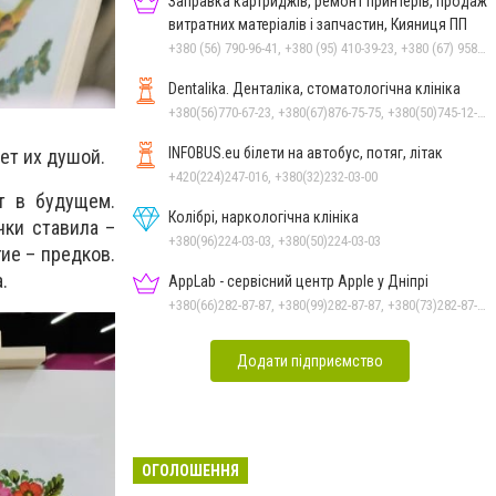
Заправка картриджів, ремонт принтерів, продаж
витратних матеріалів і запчастин, Кияниця ПП
+380 (56) 790-96-41, +380 (95) 410-39-23, +380 (67) 958-57-92, +380 (93) 959-20-92
Dentalika. Денталіка, стоматологічна клініка
+380(56)770-67-23, +380(67)876-75-75, +380(50)745-12-45, +380(73)730-17-17
INFOBUS.eu білети на автобус, потяг, літак
ет их душой.
+420(224)247-016, +380(32)232-03-00
т в будущем.
Колібрі, наркологічна клініка
чки ставила –
+380(96)224-03-03, +380(50)224-03-03
ие – предков.
.
AppLab - сервісний центр Apple у Дніпрі
+380(66)282-87-87, +380(99)282-87-87, +380(73)282-87-87
Додати підприємство
ОГОЛОШЕННЯ