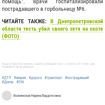
помощь". Врачи госпитализировали
пострадавшего в горбольницу №6.
ЧИТАЙТЕ ТАКЖЕ:
В Днепропетровской
области тесть убил своего зятя на охоте
(ФОТО)
Якщо ви помітили помилку, виділіть необхідний текст і натисніть Ctrl + Enter, щоб
повідомити про це редакцію
#ДТП
#авария
#дорога
#транспорт
#пострадавший
#Днепр
#056
Волнянская Нарина Вардгесовна