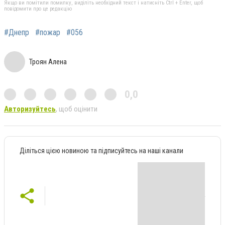
Якщо ви помітили помилку, виділіть необхідний текст і натисніть Ctrl + Enter, щоб
повідомити про це редакцію
#Днепр
#пожар
#056
Троян Алена
0,0
Авторизуйтесь
, щоб оцінити
Діліться цією новиною та підписуйтесь на наші канали