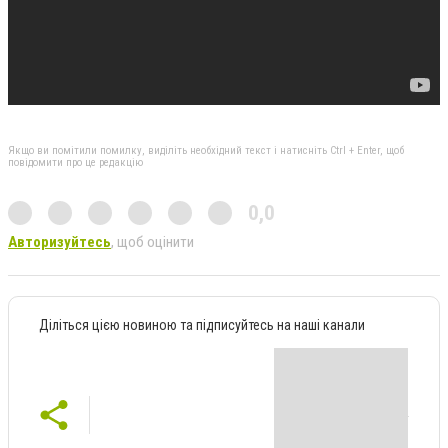
Якщо ви помітили помилку, виділіть необхідний текст і натисніть Ctrl + Enter, щоб
повідомити про це редакцію
0,0
Авторизуйтесь
, щоб оцінити
Діліться цією новиною та підписуйтесь на наші канали