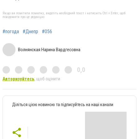
Якщо ви помітили помилку, виділіть необхідний текст і натисніть Ctrl + Enter, щоб
повідомити про це редакцію
#погода
#Днепр
#056
Волнянская Нарина Вардгесовна
0,0
Авторизуйтесь
, щоб оцінити
Діліться цією новиною та підписуйтесь на наші канали