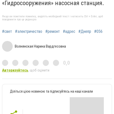
«Гидросооружения» насосная станция.
Якщо ви помітили помилку, виділіть необхідний текст і натисніть Ctrl + Enter, щоб
повідомити про це редакцію
#свет
#электричество
#ремонт
#адрес
#Днепр
#056
Волнянская Нарина Вардгесовна
0,0
Авторизуйтесь
, щоб оцінити
Діліться цією новиною та підписуйтесь на наші канали