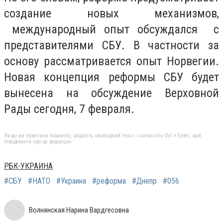
создание новых механизмов,
международный опыт обсуждался с
представителями СБУ. В частности за
основу рассматривается опыт Норвегии.
Новая концепция реформы СБУ будет
вынесена на обсуждение Верховной
Рады сегодня, 7 февраля.
Якщо ви помітили помилку, виділіть необхідний текст і натисніть Ctrl + Enter, щоб
повідомити про це редакцію
РБК-УКРАИНА
#СБУ
#НАТО
#Украина
#реформа
#Днепр
#056
Волнянская Нарина Вардгесовна