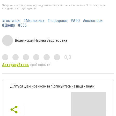
Якщо ви помітили помилку, виділіть необхідний текст і натисніть Ctrl + Enter, щоб
повідомити про це редакцію
#гостинцы
#Масленица
#передовая
#АТО
#волонтеры
#Днепр
#056
Волнянская Нарина Вардгесовна
0,0
Авторизуйтесь
, щоб оцінити
Діліться цією новиною та підписуйтесь на наші канали