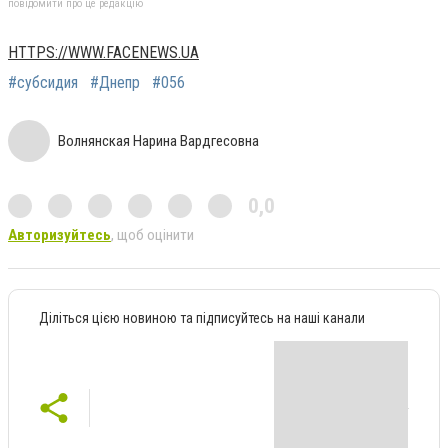
повідомити про це редакцію
HTTPS://WWW.FACENEWS.UA
#субсидия
#Днепр
#056
Волнянская Нарина Вардгесовна
0,0
Авторизуйтесь
, щоб оцінити
Діліться цією новиною та підписуйтесь на наші канали