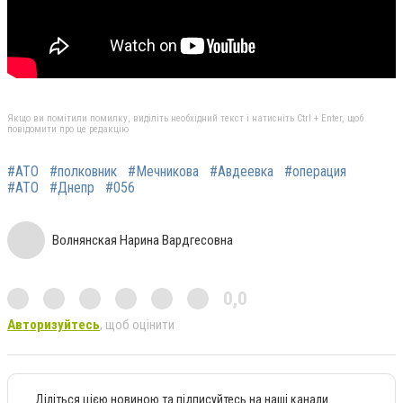
Якщо ви помітили помилку, виділіть необхідний текст і натисніть Ctrl + Enter, щоб
повідомити про це редакцію
#АТО
#полковник
#Мечникова
#Авдеевка
#операция
#АТО
#Днепр
#056
Волнянская Нарина Вардгесовна
0,0
Авторизуйтесь
, щоб оцінити
Діліться цією новиною та підписуйтесь на наші канали