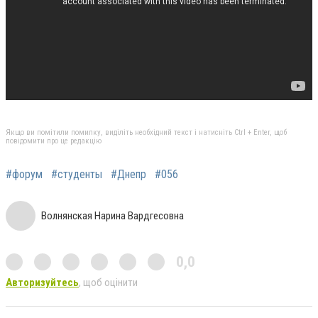
Якщо ви помітили помилку, виділіть необхідний текст і натисніть Ctrl + Enter, щоб
повідомити про це редакцію
#форум
#студенты
#Днепр
#056
Волнянская Нарина Вардгесовна
0,0
Авторизуйтесь
, щоб оцінити