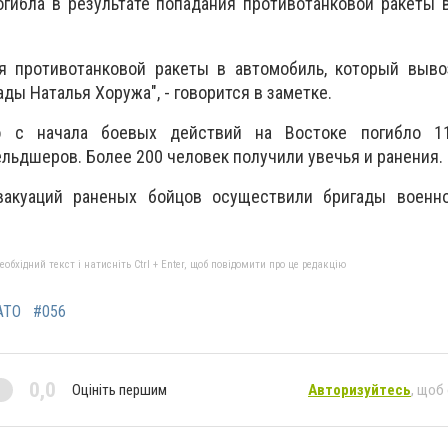
гибла в результате попадания противотанковой ракеты 
ия противотанковой ракеты в автомобиль, который выво
ады Наталья Хоружа", - говорится в заметке.
о с начала боевых действий на Востоке погибло 1
ельдшеров. Более 200 человек получили увечья и ранения.
вакуаций раненых бойцов осуществили бригады военно
бхідний текст і натисніть Ctrl + Enter, щоб повідомити про це редакцію
АТО
#056
0,0
Оцініть першим
Авторизуйтесь
, щоб