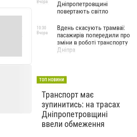
Вчора
Дніпропетровщині
повертають світло
Вдень скасують трамваї:
10:30
Вчора
пасажирів попередили про
зміни в роботі транспорту
Дніпра
ТОП НОВИНИ
Транспорт має
зупинитись: на трасах
Дніпропетровщині
ввели обмеження