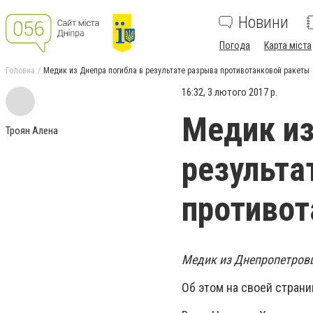
Новини
Погода
Карта міста
Головна
Медик из Днепра погибла в результате разрыва противотанковой ракеты
16:32, 3 лютого 2017 р.
Медик из
Троян Алена
результа
противот
Медик из Днепропетровщ
Об этом на своей страни