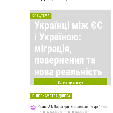
СПЕЦТЕМА
Українці між ЄС
і Україною:
міграція,
повернення та
нова реальність
Всі матеріали тут
ПІДПРИЄМСТВА ДНІПРА
GrandLAIN Пасажирські перевезення до Литви
+380(66)464-08-08, +380(68)464-08-08