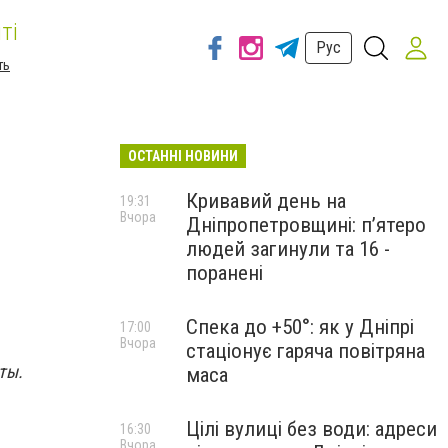
ті
Рус
ть
ОСТАННІ НОВИНИ
Кривавий день на
19:31
Вчора
Дніпропетровщині: п’ятеро
людей загинули та 16 -
поранені
Спека до +50°: як у Дніпрі
17:00
Вчора
стаціонує гаряча повітряна
ты.
маса
Цілі вулиці без води: адреси
16:30
Вчора