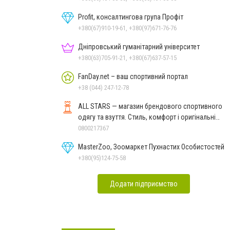
Profit, консалтингова група Профіт
+380(67)910-19-61, +380(97)671-76-76
Дніпровський гуманітарний університет
+380(63)705-91-21, +380(67)637-57-15
FanDay.net – ваш спортивний портал
+38 (044) 247-12-78
ALL STARS — магазин брендового спортивного
одягу та взуття. Стиль, комфорт і оригінальні
моделі
0800217367
MasterZoo, Зоомаркет Пухнастих Особистостей
+380(95)124-75-58
Додати підприємство