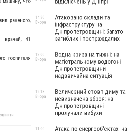
відключень у Дніпрі
в машину, что
Атаковано склади та
14:30
зил раненого,
Вчора
інфраструктуру на
Дніпропетровщині: багато
загиблих і постраждалих
1 врачей, 41
Водна криза на тижні: на
13:00
го госпиталя
Вчора
магістральному водогоні
Дніпропетровщини -
надзвичайна ситуація
Величезний стовп диму та
12:13
Вчора
невизначена зброя: на
Дніпропетровщині
пролунали вибухи
 оцінити
Атака по енергооб'єктах: на
11:00