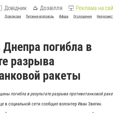
Довідник
Дозвілля
Реклама на сай
Довідкова
Питання-відповідь
Афіша
Оголошення
Нерухоміс
 Днепра погибла в
те разрыва
анковой ракеты
ины погибла в результате разрыва противотанковой раке
це в социальной сети сообщил волонтер Иван Звягин.