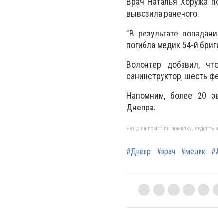
Врач Наталья Хоружа по
вывозила раненого.
"В результате попадан
погибла медик 54-й бриг
Волонтер добавил, чт
санинструктор, шесть ф
Напомним, более 20 э
Днепра.
Якщо ви помітили помилку, виділіть нео
#Днепр
#врач
#медик
#