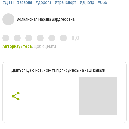
#ДТП
#авария
#дорога
#транспорт
#Днепр
#056
Волнянская Нарина Вардгесовна
0,0
Авторизуйтесь
, щоб оцінити
Діліться цією новиною та підписуйтесь на наші канали