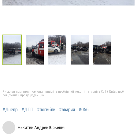
Якщо ви помітили помилку, виділіть необхідний текст і натисніть Ctrl + Enter, щоб
повідомити про це редакцію
#Днепр
#ДТП
#погибли
#авария
#056
Никитин Андрей Юрьевич