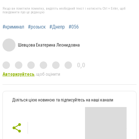
Якщо ви помітили помилку, виділіть необхідний текст і натисніть Ctrl + Enter, щоб
повідомити про це редакцію
#криминал
#розыск
#Днепр
#056
Шевцова Екатерина Леонидовна
0,0
Авторизуйтесь
, щоб оцінити
Діліться цією новиною та підписуйтесь на наші канали