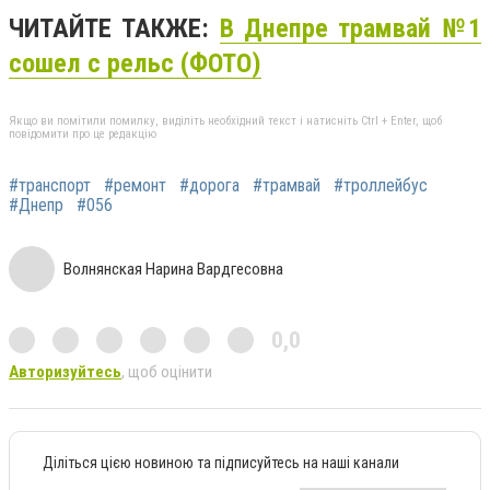
ЧИТАЙТЕ ТАКЖЕ:
В Днепре трамвай №1
сошел с рельс (ФОТО)
Якщо ви помітили помилку, виділіть необхідний текст і натисніть Ctrl + Enter, щоб
повідомити про це редакцію
#транспорт
#ремонт
#дорога
#трамвай
#троллейбус
#Днепр
#056
Волнянская Нарина Вардгесовна
0,0
Авторизуйтесь
, щоб оцінити
Діліться цією новиною та підписуйтесь на наші канали