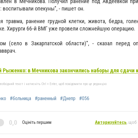
авлен в Мечникова. Получил ранение под Авдеевкой пр
: воспитывали опекуны", - пишет он.
 травма, ранение грудной клетки, живота, бедра, голе
е. Хирурги 66-й ВМГ уже провели сложнейшую операцию.
ом (село в Закарпатской области)", - сказал перед о
авврач.
й Рыженко: в Мечникова закончились наборы для сдачи 
бхідний текст і натисніть Ctrl + Enter, щоб повідомити про це редакцію
нко
#больница
#раненный
#Днепр
#056
0,0
Оцініть першим
Авторизуйтесь
, щоб