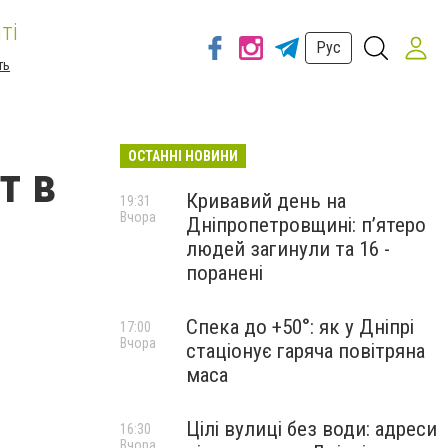
ті
Рус
ть
ОСТАННІ НОВИНИ
т в
Кривавий день на
19:31
Вчора
Дніпропетровщині: п’ятеро
людей загинули та 16 -
поранені
Спека до +50°: як у Дніпрі
17:00
Вчора
стаціонує гаряча повітряна
маса
Цілі вулиці без води: адреси
16:30
Вчора