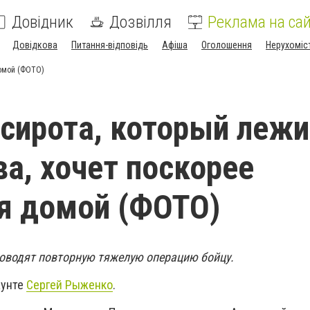
Довідник
Дозвілля
Реклама на сай
Довідкова
Питання-відповідь
Афіша
Оголошення
Нерухоміс
домой (ФОТО)
сирота, который лежи
а, хочет поскорее
я домой (ФОТО)
оводят повторную тяжелую операцию бойцу.
аунте
Сергей Рыженко
.