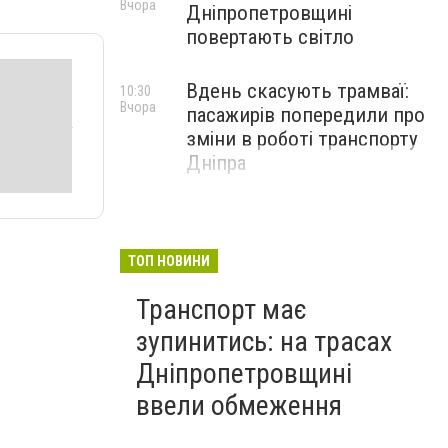
Вчора
Дніпропетровщині
повертають світло
Вдень скасують трамваї:
10:30
Вчора
пасажирів попередили про
зміни в роботі транспорту
Дніпра
ТОП НОВИНИ
Транспорт має
зупинитись: на трасах
Дніпропетровщині
ввели обмеження