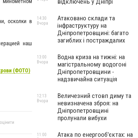
відключень у Дніпрі
и минометном
Атаковано склади та
14:30
ни, осколки в
Вчора
інфраструктуру на
Дніпропетровщині: багато
загиблих і постраждалих
перацией наш
Водна криза на тижні: на
13:00
Вчора
магістральному водогоні
крови (ФОТО)
Дніпропетровщини -
надзвичайна ситуація
Величезний стовп диму та
12:13
Вчора
невизначена зброя: на
Дніпропетровщині
пролунали вибухи
 оцінити
Атака по енергооб'єктах: на
11:00