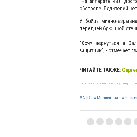
"На аппарате ИВЛ дост
обстреле. Родителей нет
У бойца минно-взрывная
передней брюшной стенк
"Хочу вернуться в Зал
защитник", - отмечает гл
ЧИТАЙТЕ ТАКЖЕ:
Серге
Якщо ви помітили помилку, виділіть нео
#АТО
#Мечникова
#Рыже