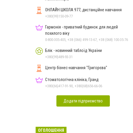
ОНЛАЙН ШКОЛА 977, дистанційне навчання
+380(99)150-09-77
Гармонія - приватний будинок для людей
похилого віку
0-800-305-405, +38 (066) 499-13-67, +38 (068) 100-35-76
Блік - новинний таблоїд України
+380(99)489-93-31
Центр бізнес-навчання "Григорєва"
Стоматологічна клініка, Гранд
+380(66)417-91-90, +380(68)656-66-06
Додати підприємство
ОГОЛОШЕННЯ