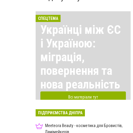
СПЕЦТЕМА
Українці між ЄС
і Україною:
міграція,
повернення та
нова реальність
Всі матеріали тут
ПІДПРИЄМСТВА ДНІПРА
Meeteora Beauty - косметика для Бровистів,
Ламімейкерів