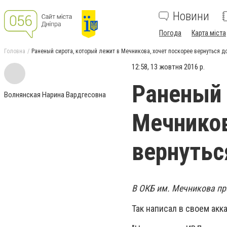
Новини
Погода
Карта міста
Головна
Раненый сирота, который лежит в Мечникова, хочет поскорее вернуться 
12:58, 13 жовтня 2016 р.
Раненый 
Волнянская Нарина Вардгесовна
Мечников
вернутьс
В ОКБ им. Мечникова пр
Так написал в своем акк