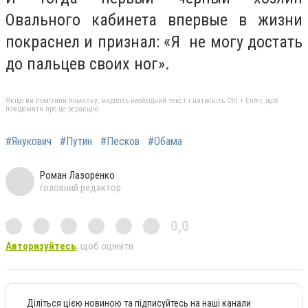
Овального кабинета впервые в жизни
покраснел и признал: «Я не могу достать
до пальцев своих ног».
Якщо ви помітили помилку, виділіть необхідний текст і натисніть Ctrl + Enter, щоб
повідомити про це редакцію
#Янукович
#Путин
#Песков
#Обама
Роман Лазоренко
головний редактор
0,0
Авторизуйтесь
, щоб оцінити
Діліться цією новиною та підписуйтесь на наші канали