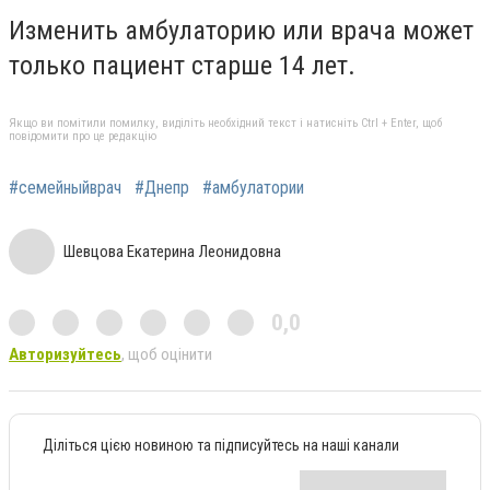
Изменить амбулаторию или врача может
только пациент старше 14 лет.
Якщо ви помітили помилку, виділіть необхідний текст і натисніть Ctrl + Enter, щоб
повідомити про це редакцію
#семейныйврач
#Днепр
#амбулатории
Шевцова Екатерина Леонидовна
0,0
Авторизуйтесь
, щоб оцінити
Діліться цією новиною та підписуйтесь на наші канали