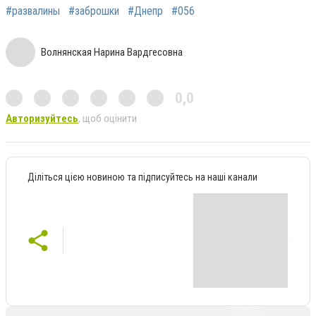
#развалины
#заброшки
#Днепр
#056
Волнянская Нарина Вардгесовна
0,0
Авторизуйтесь
, щоб оцінити
Діліться цією новиною та підписуйтесь на наші канали