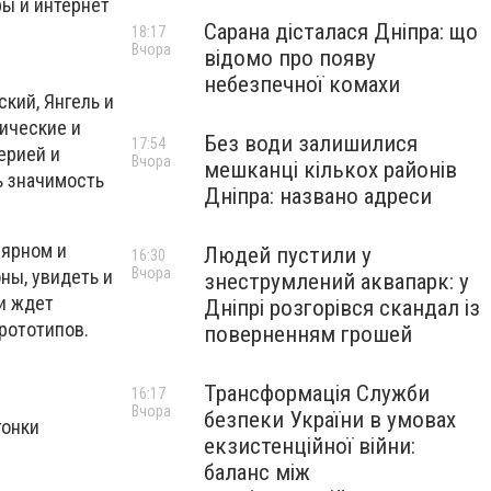
ры и интернет
Сарана дісталася Дніпра: що
18:17
Вчора
відомо про появу
небезпечної комахи
кий, Янгель и
ические и
Без води залишилися
17:54
ерией и
Вчора
мешканці кількох районів
ь значимость
Дніпра: названо адреси
лярном и
Людей пустили у
16:30
Вчора
ны, увидеть и
знеструмлений аквапарк: у
и ждет
Дніпрі розгорівся скандал із
рототипов.
поверненням грошей
Трансформація Служби
16:17
Вчора
безпеки України в умовах
гонки
екзистенційної війни:
баланс між