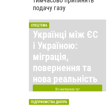
тимчасово припинять
подачу газу
СПЕЦТЕМА
Українці між ЄС
і Україною:
міграція,
повернення та
нова реальність
Всі матеріали тут
ПІДПРИЄМСТВА ДНІПРА