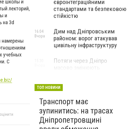
ие школы и
євроінтеграційними
тый лекторий,
стандартами та безпековою
ы и
стійкістю
ь на 3d
Дим над Дніпровським
16:04
Вчора
районом: ворог атакував
ы намерены
цивільну інфраструктуру
 отношениям
их учебных
Потяги через Дніпро
и. С
15:30
Вчора
масово змінюють
маршрути: що сталося
e.biz/
ТОП НОВИНИ
Транспорт має
зупинитись: на трасах
 оцінити
Дніпропетровщині