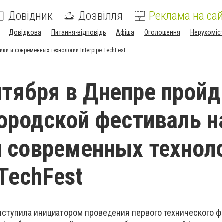
Довідник
Дозвілля
Реклама на сай
Довідкова
Питання-відповідь
Афіша
Оголошення
Нерухоміс
ики и современных технологий Interpipe TechFest
нтября в Днепре пройд
ородской фестиваль н
и современных технол
 TechFest
тупила инициатором проведения первого технического ф