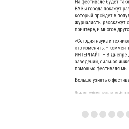
На фестивале будет так
ВУЗы города покажут ра
который пройдет в попу
журналисты расскажут о 
принтере, и многое друго
«Сегодня наука и техни
это изменить, – коммен
ИНТЕРПАЙП. – В Днепре 
заведений, сильная инж
помощью фестиваля мы хо
Больше узнать о фестив
Якщо ви помітили помилку, виділіть нео