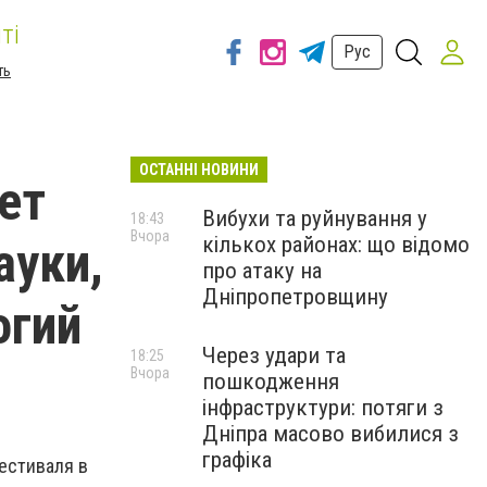
ті
Рус
ть
ОСТАННІ НОВИНИ
ет
Вибухи та руйнування у
18:43
Вчора
кількох районах: що відомо
ауки,
про атаку на
Дніпропетровщину
огий
Через удари та
18:25
Вчора
пошкодження
інфраструктури: потяги з
Дніпра масово вибилися з
графіка
естиваля в