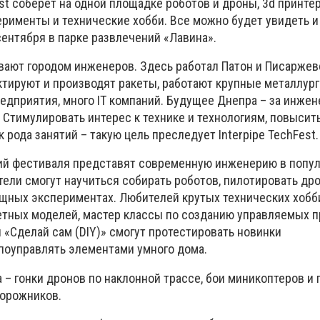
est соберет на одной площадке роботов и дроны, 3d принте
рименты и технические хобби. Все можно будет увидеть и
сентября в парке развлечений «Лавина».
вают городом инженеров. Здесь работал Патон и Писаржевс
ктируют и производят ракеты, работают крупные металлург
дприятия, много IT компаний. Будущее Днепра – за инжен
 Стимулировать интерес к технике и технологиям, повысит
 рода занятий – такую цель преследует Interpipe TechFest.
ий фестиваля представят современную инженерию в попу
ели смогут научиться собирать роботов, пилотировать дро
ищных экспериментах. Любителей крутых технических хобб
етных моделей, мастер классы по созданию управляемых п
 «Сделай сам (DIY)» смогут протестировать новинки
поуправлять элементами умного дома.
– гонки дронов по наклонной трассе, бои миникоптеров и 
орожников.