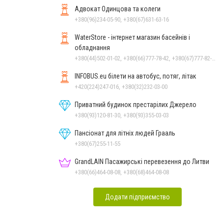
Адвокат Одинцова та колеги
+380(96)234-05-90, +380(67)631-63-16
WaterStore - інтернет магазин басейнів і
обладнання
+380(44)502-01-02, +380(66)777-78-42, +380(67)777-82-19, +380(67)890-80-80, +380(73)890-80-80, +380(44)502-01-03
INFOBUS.eu білети на автобус, потяг, літак
+420(224)247-016, +380(32)232-03-00
Приватний будинок престарілих Джерело
+380(93)120-81-30, +380(93)355-03-03
Пансіонат для літніх людей Грааль
+380(67)255-11-55
GrandLAIN Пасажирські перевезення до Литви
+380(66)464-08-08, +380(68)464-08-08
Додати підприємство