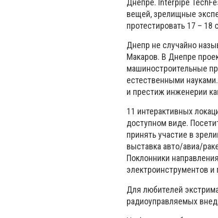
Днепре. Interpipe TechF
вещей, зрелищные экспе
протестировать 17 – 18 
Днепр не случайно назы
Макаров. В Днепре прое
машиностроительные пре
естественными науками.
и престиж инженерии как
11 интерактивных локац
доступном виде. Посетит
принять участие в зрел
выставка авто/авиа/рак
Поклонники направления
электроинструментов и 
Для любителей экстрима 
радиоуправляемых внед