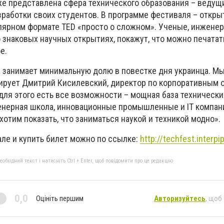
же представлена сфера технического образования – ведущ
зработки своих студентов. В программе фестиваля – откры
лярном формате TED «просто о сложном». Ученые, инженер
знаковых научных открытиях, покажут, что можно печатат
е.
ка занимает минимальную долю в повестке дня украинца. М
тирует Дмитрий Кисилевский, директор по корпоративным
для этого есть все возможности – мощная база техническ
енерная школа, инновационные промышленные и IT компани
тим показать, что заниматься наукой и техникой модно».
але и купить билет можно по ссылке:
http://techfest.interpip
бхідний текст і натисніть Ctrl + Enter, щоб повідомити про це редакцію
0,0
Оцініть першим
Авторизуйтесь
, щоб