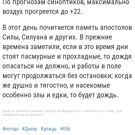
По прогнозам синоптиков, максимально
воздух прогреется до +22.
В этот день почитается память апостолов
Силы, Силуана и других. В прежние
времена заметили, если в это время дни
стоят пасмурные и прохладные, то дождя
опасаться не должно, и работы в поле
могут продолжаться без остановки; когда
же душно и тягостно, и насекомые
особенно злы и едки, то будет дождь.
Якщо ви помітили помилку, виділіть необхідний текст і натисніть Ctrl + Enter, щоб
повідомити про це редакцію
#погода
#Днепр
#дождь
#056