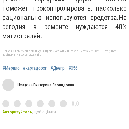
поможет проконтролировать, насколько
рационально используются средства.На
сегодня в ремонте нуждаются 40%
магистралей.
Якщо ви помітили помилку, виділіть необхідний текст і натисніть Ctrl + Enter, щоб
повідомити про це редакцію
#Мерило
#картадорог
#Днепр
#056
Шевцова Екатерина Леонидовна
0,0
Авторизуйтесь
, щоб оцінити