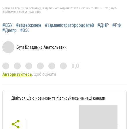
Якщо ви помітили помилку, виділіть необхідний текст і натисніть Ctrl + Enter, щоб
повідомити про це редакцію
#СБУ
#задержание
#администраторсоцсетей
#ДНР
#РФ
#Днепр
#056
Буга Владимир Анатольевич
0,0
Авторизуйтесь
, щоб оцінити
Діліться цією новиною та підписуйтесь на наші канали