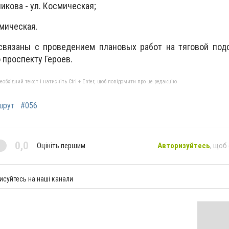
икова - ул. Космическая;
смическая.
вязаны с проведением плановых работ на тяговой под
 проспекту Героев.
бхідний текст і натисніть Ctrl + Enter, щоб повідомити про це редакцію
шрут
#056
0,0
Оцініть першим
Авторизуйтесь
, щоб
исуйтесь на наші канали