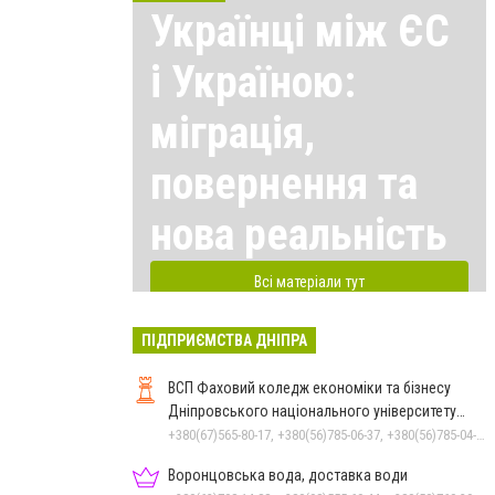
Українці між ЄС
і Україною:
міграція,
повернення та
нова реальність
Всі матеріали тут
ПІДПРИЄМСТВА ДНІПРА
ВСП Фаховий коледж економіки та бізнесу
Дніпровського національного університету
імені Олеся Гончара
+380(67)565-80-17, +380(56)785-06-37, +380(56)785-04-97
Воронцовська вода, доставка води