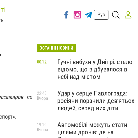
ті
Рус
ть
ОСТАННІ НОВИНИ
т
Гучні вибухи у Дніпрі: стало
00:12
відомо, що відбувалося в
небі над містом
Удар у серце Павлограда:
22:45
ссажиров по
Вчора
росіяни поранили дев’ятьох
людей, серед них діти
спорт».
Автомобілі можуть стати
19:10
Вчора
цілями дронів: де на