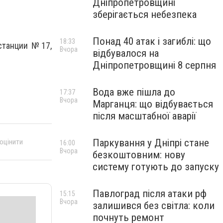
Дніпропетровщині
зберігається небезпека
Понад 40 атак і загиблі: що
18:33
станции №17,
Вчора
відбувалося на
Дніпропетровщині 8 серпня
Вода вже пішла до
17:37
Вчора
Марганця: що відбувається
після масштабної аварії
Паркування у Дніпрі стане
 оцінити
16:00
Вчора
безкоштовним: нову
систему готують до запуску
Павлоград після атаки рф
15:15
Вчора
залишився без світла: коли
почнуть ремонт