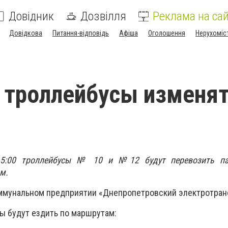
Довідник
Дозвілля
Реклама на сай
Довідкова
Питання-відповідь
Афіша
Оголошення
Нерухоміс
 троллейбусы изменя
15:00 троллейбусы № 10 и №12 будут перевозить па
м.
ммунальном предприятии «Днепропетровский электротран
сы будут ездить по маршрутам: