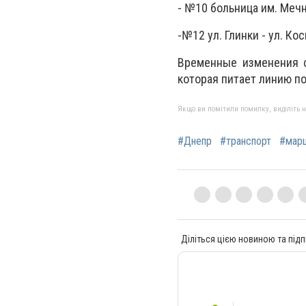
- №10 больница им. Мечн
-№12 ул. Глинки - ул. Ко
Временные изменения с
которая питает линию по
Якщо ви помітили помилку, виділіть нео
#Днепр
#транспорт
#мар
Діліться цією новиною та підп