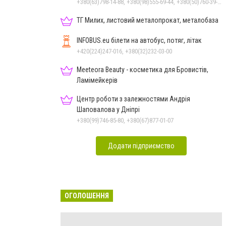
+380(63)798-14-88, +380(98)555-69-44, +380(50)760-39-90, +380(56)798-14-88
ТГ Милих, листовий металопрокат, металобаза
INFOBUS.eu білети на автобус, потяг, літак
+420(224)247-016, +380(32)232-03-00
Meeteora Beauty - косметика для Бровистів,
Ламімейкерів
Центр роботи з залежностями Андрія
Шаповалова у Дніпрі
+380(99)746-85-80, +380(67)877-01-07
Додати підприємство
ОГОЛОШЕННЯ