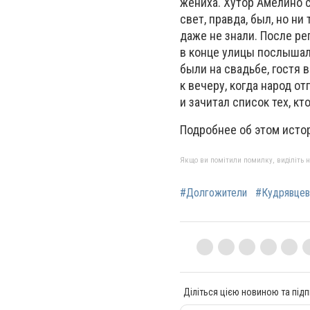
жениха. Хутор Амелино 
свет, правда, был, но ни
даже не знали. После ре
в конце улицы послышалс
были на свадьбе, гостя 
к вечеру, когда народ о
и зачитал список тех, к
Подробнее об этом исто
Якщо ви помітили помилку, виділіть нео
#Долгожители
#Кудрявце
Діліться цією новиною та підп