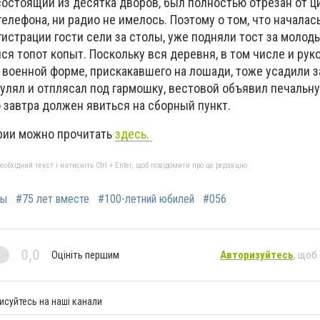
состоящий из десятка дворов, был полностью отрезан от ц
 телефона, ни радио не имелось. Поэтому о том, что началас
гистрации гости сели за столы, уже подняли тост за молоды
я топот копыт. Поскольку вся деревня, в том числе и рук
в военной форме, прискакавшего на лошади, тоже усадили з
тгулял и отплясал под гармошку, вестовой объявил печальн
то завтра должен явиться на сборный пункт.
рии можно прочитать
здесь.
бхідний текст і натисніть Ctrl + Enter, щоб повідомити про це редакцію
вы
#75 лет вместе
#100-летний юбилей
#056
0,0
Оцініть першим
Авторизуйтесь
, щоб
исуйтесь на наші канали