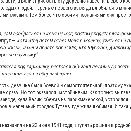
бласти, а Валик приехал в эту деревню навестить свою кре
молодых людей. Парень с первого взгляда влюбился в мин
ыми глазами. Тем более что своими познаниями она просто
, сам взобраться на коня не мог, поэтому подставлял скам
упруг —
Хотя отец потом отвез меня в Москву, учиться на 
всю жизнь, и меня просто поразило, что Шурочка, диплом
дит по-научному".
тплясал под гармошку, вестовой объявил печальную весть 
должен явиться на сборный пункт
сть, девушка была боевой и самостоятельной, поэтому ух
не сразу. Но тот оказался настойчивым. Как только выдав
аводе, куда Валик, сбежав из парикмахерской, устроился н
ров в маленький городок Тутаев, где жила любимая. И таки 
 назначили на 22 июня 1941 года, а гулять решили в родно