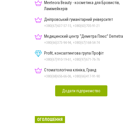
Meeteora Beauty - косметика для Бровистів,
Ламімейкерів
Дніпровський гуманітарний університет
+380(67)637-57-15, +380(63)705-91-21
Медицинский центр “Деметра Плюс” Demetra
+380(66)373-94-94, +380(67)168-54-74
Profit, консалтингова група Профіт
+380(67)910-19-61, +380(97)671-76-76
Стоматологічна клініка, Гранд
+380(68)656-66-06, +380(66)417-91-90
Додати підприємство
ОГОЛОШЕННЯ