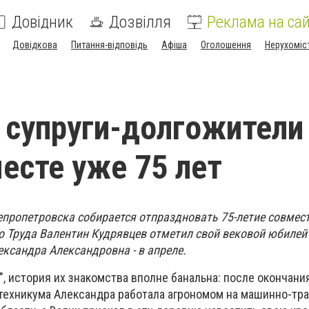
Довідник
Дозвілля
Реклама на сай
Довідкова
Питання-відповідь
Афіша
Оголошення
Нерухоміс
 супруги-долгожители
есте уже 75 лет
епропетровска собирается отпраздновать 75-летие совмес
о Труда Валентин Кудрявцев отметил свой вековой юбилей
лександра Александровна - в апреле.
", история их знакомства вполне банальна: после окончани
техникума Александра работала агрономом на машинно-тр