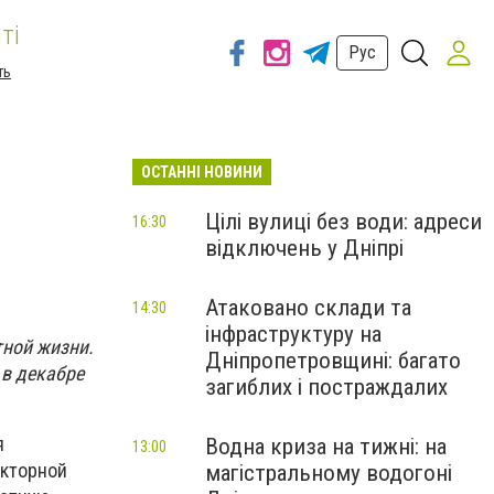
ті
Рус
ть
ОСТАННІ НОВИНИ
Цілі вулиці без води: адреси
16:30
відключень у Дніпрі
Атаковано склади та
14:30
інфраструктуру на
тной жизни.
Дніпропетровщині: багато
 в декабре
загиблих і постраждалих
я
Водна криза на тижні: на
13:00
акторной
магістральному водогоні