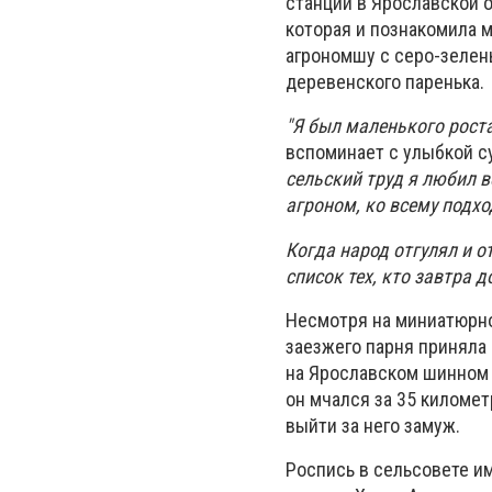
станции в Ярославской о
которая и познакомила 
агрономшу с серо-зелен
деревенского паренька.
"Я был маленького роста
вспоминает с улыбкой с
сельский труд я любил 
агроном, ко всему подхо
Когда народ отгулял и о
список тех, кто завтра 
Несмотря на миниатюрно
заезжего парня приняла 
на Ярославском шинном з
он мчался за 35 километ
выйти за него замуж.
Роспись в сельсовете им