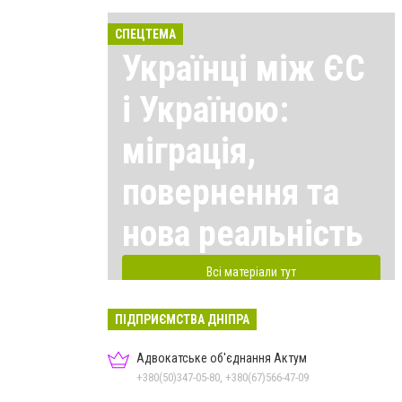
СПЕЦТЕМА
Українці між ЄС
і Україною:
міграція,
повернення та
нова реальність
Всі матеріали тут
ПІДПРИЄМСТВА ДНІПРА
Адвокатське об'єднання Актум
+380(50)347-05-80, +380(67)566-47-09