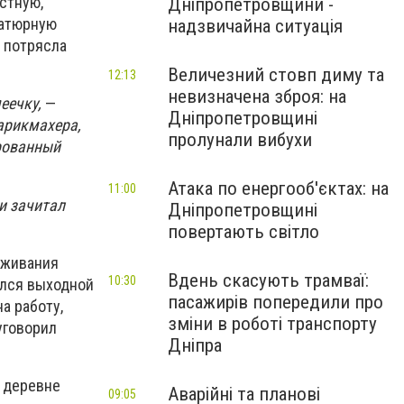
стную,
Дніпропетровщини -
иатюрную
надзвичайна ситуація
 потрясла
Величезний стовп диму та
12:13
невизначена зброя: на
еечку,
—
Дніпропетровщині
парикмахера,
пролунали вибухи
ированный
Атака по енергооб'єктах: на
11:00
и зачитал
Дніпропетровщині
повертають світло
аживания
Вдень скасують трамваї:
10:30
ался выходной
пасажирів попередили про
а работу,
зміни в роботі транспорту
уговорил
Дніпра
й деревне
Аварійні та планові
09:05