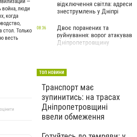
ивилизации —
відключення світла: адреси
ь война, люди
знеструмлень у Дніпрі
х, когда
оводство,
Двоє поранених та
08:36
а стол. Только
руйнування: ворог атакував
ую весть
Дніпропетровщину
ТОП НОВИНИ
Транспорт має
зупинитись: на трасах
Дніпропетровщині
 оцінити
ввели обмеження
Готуйтесь до темряви: у