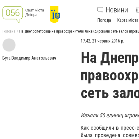
Новини
Погода
Карта міста
Головна
На Днепропетровщине правоохранители ликвидировали сеть залов игров
17:42, 21 червня 2016 р.
На Днеп
Буга Владимир Анатольевич
правоохр
сеть зал
Изъяли 50 единиц игрово
Как сообщили в пресс-с
была проведена совмес