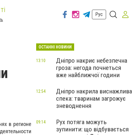
ті
Рус
ть
ОСТАННІ НОВИНИ
Дніпро накриє небезпечна
13:10
гроза: негода почнеться
ли
вже найближчої години
Дніпро накрила виснажлива
12:54
спека: тваринам загрожує
зневоднення
Рух потяга можуть
09:14
нях в регионе
зупинити: що відбувається
деятельности