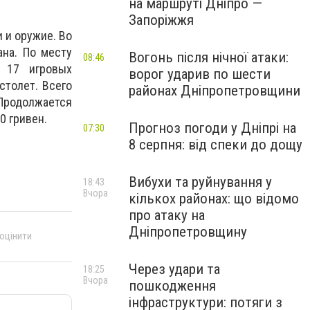
на маршруті Дніпро —
Запоріжжя
 и оружие. Во
ана. По месту
Вогонь після нічної атаки:
08:46
о 17 игровых
ворог ударив по шести
столет. Всего
районах Дніпропетровщини
 Продолжается
0 гривен.
Прогноз погоди у Дніпрі на
07:30
8 серпня: від спеки до дощу
Вибухи та руйнування у
18:43
Вчора
кількох районах: що відомо
про атаку на
Дніпропетровщину
 оцінити
Через удари та
18:25
Вчора
пошкодження
інфраструктури: потяги з