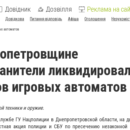
Довідник
Дозвілля
Реклама на сай
Довідкова
Питання-відповідь
Афіша
Оголошення
Нерухоміс
ых автоматов
ропетровщине
анители ликвидирова
ов игровых автоматов
й техники и оружие.
лужбе ГУ Нацполиции в Днепропетровской области, на д
тная акция полиции и СБУ по пресечению незаконной 