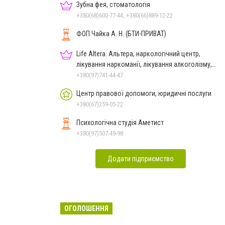
Зубна фея, стоматологія
+380(68)600-77-44, +380(66)889-12-22
ФОП Чайка А. Н. (БТИ-ПРИВАТ)
Life Altera. Альтера, наркологічний центр,
лікування наркоманії, лікування алкоголізму,
зняття ломки
+380(97)741-44-47
Центр правової допомоги, юридичні послуги
+380(67)259-05-22
Психологічна студія Аметист
+380(97)507-49-98
Додати підприємство
ОГОЛОШЕННЯ