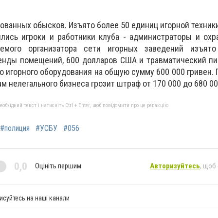
ованных обысков. Изъято более 50 единиц игорной техники
лись игроки и работники клуба - администраторы и охр
аемого организатора сети игорных заведений изъят
енды помещений, 600 долларов США и травматический пи
о игорного оборудования на общую сумму 600 000 гривен.
м нелегального бизнеса грозит штраф от 170 000 до 680 00
бхідний текст і натисніть Ctrl + Enter, щоб повідомити про це редакцію
#полиция
#УСБУ
#056
0,0
Оцініть першим
Авторизуйтесь
, щоб
исуйтесь на наші канали