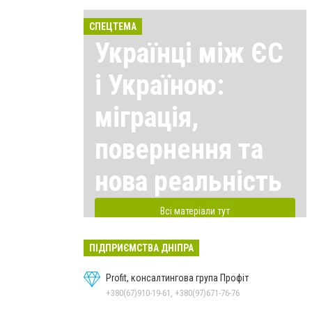
СПЕЦТЕМА
Українці між ЄС
і Україною:
міграція,
повернення та
нова реальність
Всі матеріали тут
ПІДПРИЄМСТВА ДНІПРА
Profit, консалтингова група Профіт
+380(67)910-19-61, +380(97)671-76-76