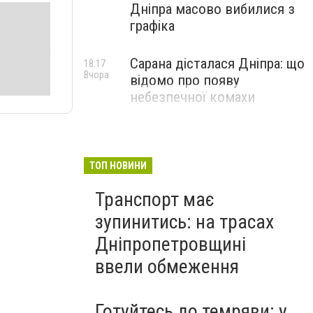
Дніпра масово вибилися з
графіка
Сарана дісталася Дніпра: що
18:17
Вчора
відомо про появу
небезпечної комахи
ТОП НОВИНИ
Транспорт має
зупинитись: на трасах
Дніпропетровщині
ввели обмеження
Готуйтесь до темряви: у