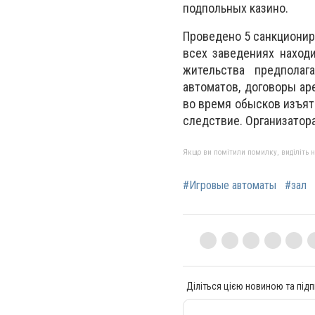
подпольных казино.
Проведено 5 санкционир
всех заведениях находи
жительства предполаг
автоматов, договоры ар
во время обысков изъят
следствие. Организатора
Якщо ви помітили помилку, виділіть нео
#Игровые автоматы
#зал
Діліться цією новиною та підп