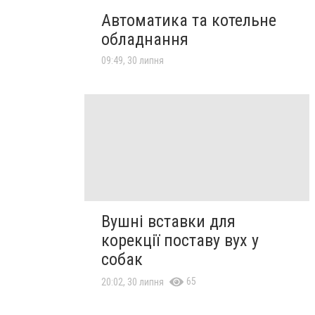
Автоматика та котельне
обладнання
09:49, 30 липня
Вушні вставки для
корекції поставу вух у
собак
65
20:02, 30 липня