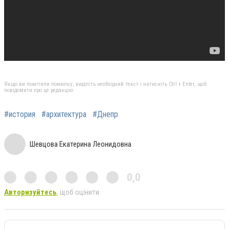
Якщо ви помітили помилку, виділіть необхідний текст і натисніть Ctrl + Enter, щоб
повідомити про це редакцію
#история
#архитектура
#Днепр
Шевцова Екатерина Леонидовна
0,0
Авторизуйтесь
, щоб оцінити