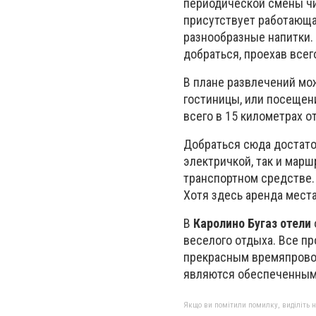
периодической смены чи
присутствует работающа
разнообразные напитки.
добраться, проехав всего
В плане развлечений мо
гостиницы, или посещен
всего в 15 километрах от
Добраться сюда достато
электричкой, так и мар
транспортном средстве.
Хотя здесь аренда места
В
Каролино Бугаз отели
веселого отдыха. Все п
прекрасным времяпровож
являются обеспеченным
Якщо ви помітили помилку, виділіть нео