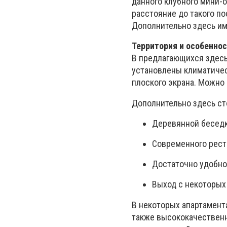
данного клубного мини-о
расстояние до такого по
Дополнительно здесь им
Территория и особенно
В предлагающихся здесь 
установлены климатичес
плоского экрана. Можно
Дополнительно здесь ст
Деревянной беседк
Современного рест
Достаточно удобно
Выход с некоторых 
В некоторых апартамента
также высококачественн