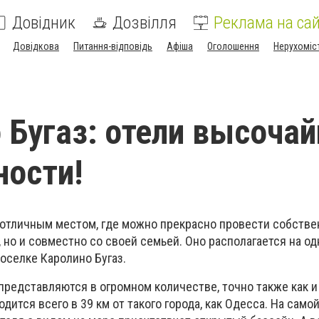
Довідник
Дозвілля
Реклама на сай
Довідкова
Питання-відповідь
Афіша
Оголошення
Нерухоміс
 Бугаз: отели высоча
ости!
ся отличным местом, где можно прекрасно провести собств
й, но и совместно со своей семьей. Оно располагается на од
оселке Каролино Бугаз.
представляются в огромном количестве, точно также как и
ходится всего в 39 км от такого города, как Одесса. На сам