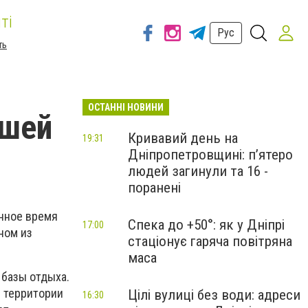
ті
Рус
ть
ОСТАННІ НОВИНИ
йшей
Кривавий день на
19:31
Дніпропетровщині: п’ятеро
людей загинули та 16 -
поранені
енное время
Спека до +50°: як у Дніпрі
17:00
ном из
стаціонує гаряча повітряна
маса
 базы отдыха.
ой территории
Цілі вулиці без води: адреси
16:30