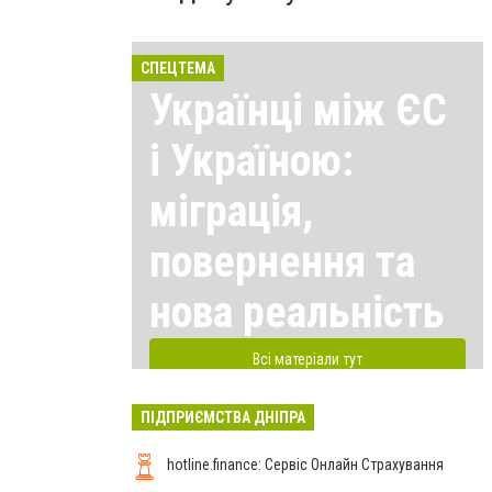
СПЕЦТЕМА
Українці між ЄС
і Україною:
міграція,
повернення та
нова реальність
Всі матеріали тут
ПІДПРИЄМСТВА ДНІПРА
hotline.finance: Сервіс Онлайн Страхування