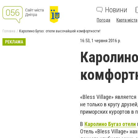
Новини
Погода
Карта міста
Головна
Каролино Бугаз: отели высочайшей комфортности!
16:53, 1 червня 2016 р.
РЕКЛАМА
Каролино
комфортн
«Bless Village» являет
не только в кругу друзе
приморских курортов в п
В
Каролино Бугаз отели
Отель «Bless Village» на