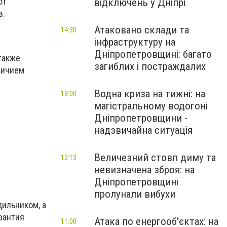
от
відключень у Дніпрі
в.
Атаковано склади та
14:30
інфраструктуру на
Дніпропетровщині: багато
также
загиблих і постраждалих
личием
Водна криза на тижні: на
13:00
магістральному водогоні
Дніпропетровщини -
надзвичайна ситуація
Величезний стовп диму та
12:13
невизначена зброя: на
Дніпропетровщині
пролунали вибухи
дильником, а
рантия
Атака по енергооб'єктах: на
11:00