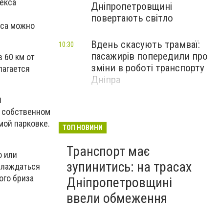
екса
Дніпропетровщині
повертають світло
сса можно
Вдень скасують трамваї:
10:30
пасажирів попередили про
 60 км от
зміни в роботі транспорту
лагается
Дніпра
й
а собственном
мой парковке.
ТОП НОВИНИ
Транспорт має
 или
зупинитись: на трасах
слаждаться
ого бриза
Дніпропетровщині
ввели обмеження