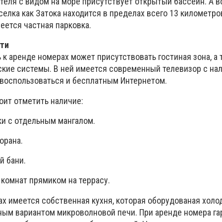
теля с видом на море присутствует открытый бассейн. А в
селка как Затока находится в пределах всего 13 километро
еется частная парковка.
сти
к аренде номерах может присутствовать гостиная зона, а 
кие системы. В ней имеется современный телевизор с на
 воспользоваться и бесплатным Интернетом.
оит отметить наличие:
и с отдельным мангалом.
орана.
й бани.
комнат прямиком на террасу.
х имеется собственная кухня, которая оборудованая холо
ым вариантом микроволновой печи. При аренде номера га