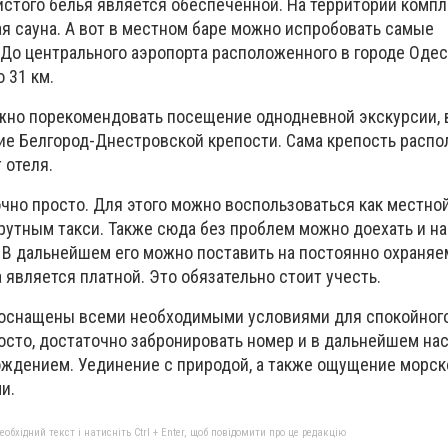
стого белья является обеспеченной. На территории компл
я сауна. А вот в местном баре можно испробовать самые
 До центрального аэропорта расположенного в городе Оде
 31 км.
жно порекомендовать посещение однодневной экскурсии, в
ие Белгород-Днестровской крепости. Сама крепость распо
 отеля.
чно просто. Для этого можно воспользоваться как местно
шрутным такси. Также сюда без проблем можно доехать и н
 В дальнейшем его можно поставить на постоянно охраняе
 является платной. Это обязательно стоит учесть.
оснащены всеми необходимыми условиями для спокойного
росто, достаточно забронировать номер и в дальнейшем на
дением. Уединение с природой, а также ощущение морск
и.
бхідний текст і натисніть Ctrl + Enter, щоб повідомити про це редакцію