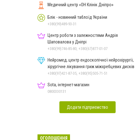
Медичний центр «ОН Клінік Дніпро»
Блік - новинний таблоїд України
+380(99)489-93-31
Центр роботи з залежностями Андрія
Шаповалова у Дніпрі
+380(99)746-85-80, +380(67)877-01-07
Нейромед, центр ендоскопічної нейрохірургії,
хірургічне лікування гриж міжхребцевих дисків
+380(97)421-87-35, +380(95)505-71-51
Sota, інтернет-магазин
0800330131
Додати підприємство
ОГОЛОШЕННЯ