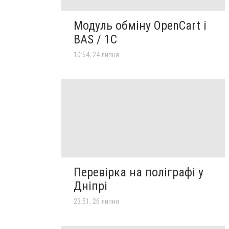
Модуль обміну OpenCart і
BAS / 1С
10:54, 24 липня
Перевірка на поліграфі у
Дніпрі
23:51, 26 липня