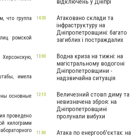
відключень у Дніпрі
Атаковано склади та
, что группа
14:30
інфраструктуру на
Дніпропетровщині: багато
 лиц ромской
загиблих і постраждалих
Водна криза на тижні: на
 Херсонскую,
13:00
магістральному водогоні
Дніпропетровщини -
штабы, имела
надзвичайна ситуація
Величезний стовп диму та
12:13
дены основные
невизначена зброя: на
Дніпропетровщині
ния проведено
пролунали вибухи
ой килограмм
лабораторного
Атака по енергооб'єктах: на
11:00