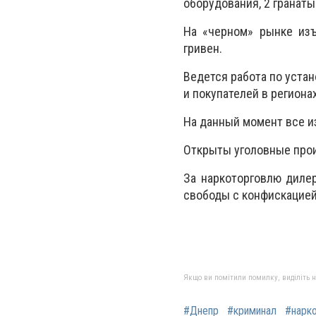
оборудования, 2 гранаты
На «черном» рынке из
гривен.
Ведется работа по уста
и покупателей в региона
На данный момент все и
Открыты уголовные прои
За наркоторговлю диле
свободы с конфискацией
Якщо ви помітили помилку, виділіть нео
#Днепр
#криминал
#нарк