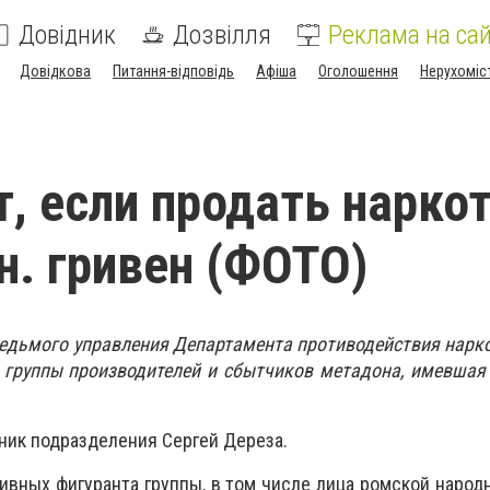
Довідник
Дозвілля
Реклама на сай
Довідкова
Питання-відповідь
Афіша
Оголошення
Нерухоміс
т, если продать нарко
лн. гривен (ФОТО)
едьмого управления Департамента противодействия нарк
 группы производителей и сбытчиков метадона, имевшая
ник подразделения Сергей Дереза.
ивных фигуранта группы, в том числе лица ромской народн