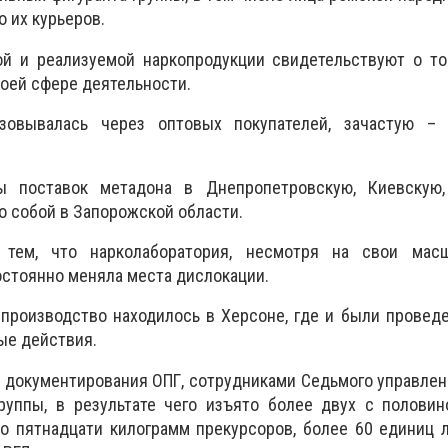
 их курьеров.
й и реализуемой наркопродукции свидетельствуют о том
оей сфере деятельности.
зовывалась через оптовых покупателей, зачастую –
 поставок метадона в Днепропетровскую, Киевскую,
о собой в Запорожской области.
 тем, что нарколаборатория, несмотря на свои мас
остоянно меняла места дислокации.
 производство находилось в Херсоне, где и были прове
ые действия.
 документирования ОПГ, сотрудниками Седьмого управле
руппы, в результате чего изъято более двух с половин
ло пятнадцати килограмм прекурсоров, более 60 единиц 