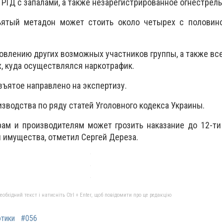
 РГД с запалами, а также незарегистрированное огнестрел
ъятый метадон может стоить около четырех с половин
новлению других возможных участников группы, а также вс
х, куда осуществлялся наркотрафик.
зъятое направлено на экспертизу.
зводства по ряду статей Уголовного кодекса Украины.
рам и производителям может грозить наказание до 12-т
 имущества, отметил Сергей Дереза.
бхідний текст і натисніть Ctrl + Enter, щоб повідомити про це редакцію
отики
#056