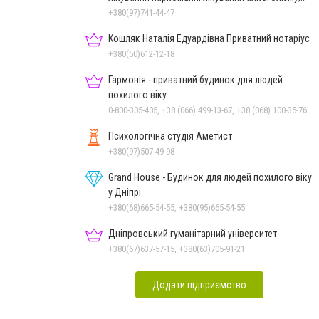
зняття ломки
+380(97)741-44-47
Кошляк Наталія Едуардівна Приватний нотаріус
+380(50)612-12-18
Гармонія - приватний будинок для людей
похилого віку
0-800-305-405, +38 (066) 499-13-67, +38 (068) 100-35-76
Психологічна студія Аметист
+380(97)507-49-98
Grand House - Будинок для людей похилого віку
у Дніпрі
+380(68)665-54-55, +380(95)665-54-55
Дніпровський гуманітарний університет
+380(67)637-57-15, +380(63)705-91-21
Додати підприємство