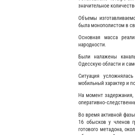
значительное количество
Объемы изготавливаемо
была монополистом в св
Основная масса реали
народности.
Были налажены каналы
Одесскую области и сам
Ситуация усложнялась
мобильный характер и п
На момент задержания,
оперативно-следственн
Во время активной фазы
16 обысков у членов г
готового метадона, око