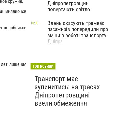
ьное оружие.
Дніпропетровщині
повертають світло
ой миллионов
Вдень скасують трамваї:
10:30
ех пособников
пасажирів попередили про
зміни в роботі транспорту
Дніпра
и лет лишения
ТОП НОВИНИ
Транспорт має
зупинитись: на трасах
Дніпропетровщині
ввели обмеження