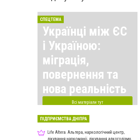
СПЕЦТЕМА
Українці між ЄС
і Україною:
міграція,
повернення та
нова реальність
Всі матеріали тут
ПІДПРИЄМСТВА ДНІПРА
Life Altera. Альтера, наркологічний центр,
лікування наркоманії, лікування алкоголізму,