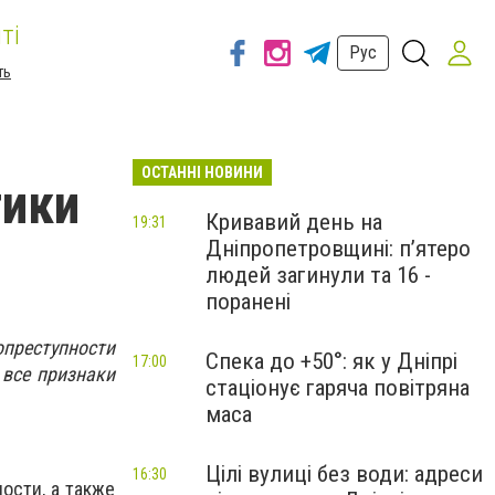
ті
Рус
ть
ОСТАННІ НОВИНИ
тики
Кривавий день на
19:31
Дніпропетровщині: п’ятеро
людей загинули та 16 -
поранені
опреступности
Спека до +50°: як у Дніпрі
17:00
 все признаки
стаціонує гаряча повітряна
маса
Цілі вулиці без води: адреси
16:30
ости, а также