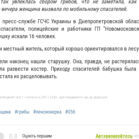
так увлеклась сбором грибов, что не заметила, как 
 вечера женщина вызвала по мобильному спасателей.
в пресс-службе ГСЧС Украины в Днепропетровской облас
спасатели, полицейские и работники ГП "Новомосковск
ушку искали 16 человек.
и местный житель, который хорошо ориентировался в лесу
ели наконец нашли старушку. Она, правда, не растерялас
ла развести костер. Приходу спасителей бабушка была 
 стала их расцеловывать.
бхідний текст і натисніть Ctrl + Enter, щоб повідомити про це редакцію
вщина
#грибы
#пенсионерка
#056
0,0
Оцініть першим
Авторизируйтесь
, ч