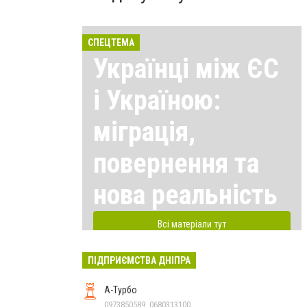
СПЕЦТЕМА
Українці між ЄС
і Україною:
міграція,
повернення та
нова реальність
Всі матеріали тут
ПІДПРИЄМСТВА ДНІПРА
А-Турбо
0973850589, 0680313100