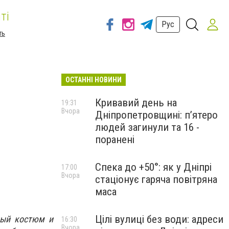
ті
Рус
ть
ОСТАННІ НОВИНИ
Кривавий день на
19:31
Вчора
Дніпропетровщині: п’ятеро
людей загинули та 16 -
поранені
Спека до +50°: як у Дніпрі
17:00
Вчора
стаціонує гаряча повітряна
маса
Цілі вулиці без води: адреси
ный костюм и
16:30
Вчора