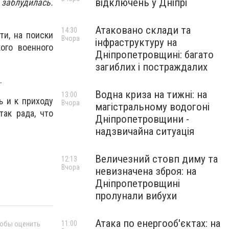
відключень у Дніпрі
заблудилась.
Атаковано склади та
14:30
ти, на поиски
Вчора
інфраструктуру на
ого военного
Дніпропетровщині: багато
загиблих і постраждалих
.
Водна криза на тижні: на
13:00
ь и к приходу
Вчора
магістральному водогоні
так рада, что
Дніпропетровщини -
надзвичайна ситуація
Величезний стовп диму та
12:13
Вчора
невизначена зброя: на
Дніпропетровщині
пролунали вибухи
Атака по енергооб'єктах: на
11:00
тобы оценить