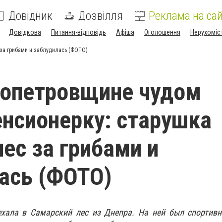
Довідник
Дозвілля
Реклама на сай
Довідкова
Питання-відповідь
Афіша
Оголошення
Нерухоміс
за грибами и заблудилась (ФОТО)
ропетровщине чудом
енсионерку: старушка
лес за грибами и
ась (ФОТО)
ехала в Самарский лес из Днепра. На ней был спортив