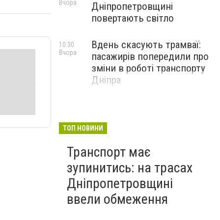
Вчора
Дніпропетровщині
повертають світло
Вдень скасують трамваї:
10:30
Вчора
пасажирів попередили про
зміни в роботі транспорту
Дніпра
ТОП НОВИНИ
Транспорт має
зупинитись: на трасах
Дніпропетровщині
ввели обмеження