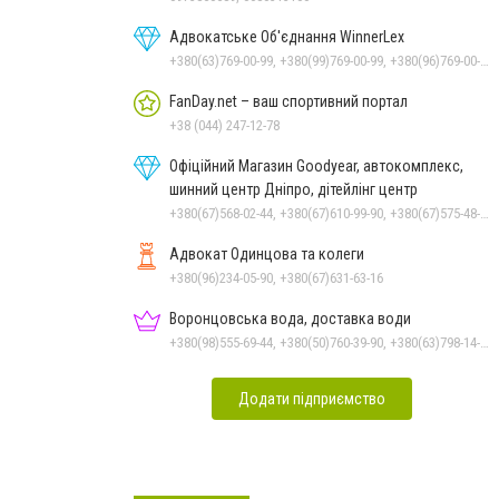
Адвокатське Об'єднання WinnerLex
+380(63)769-00-99, +380(99)769-00-99, +380(96)769-00-99, +380(56)769-00-99
FanDay.net – ваш спортивний портал
+38 (044) 247-12-78
Офіційний Магазин Goodyear, автокомплекс,
шинний центр Дніпро, дітейлінг центр
+380(67)568-02-44, +380(67)610-99-90, +380(67)575-48-22
Адвокат Одинцова та колеги
+380(96)234-05-90, +380(67)631-63-16
Воронцовська вода, доставка води
+380(98)555-69-44, +380(50)760-39-90, +380(63)798-14-88, +380(56)798-14-88
Додати підприємство