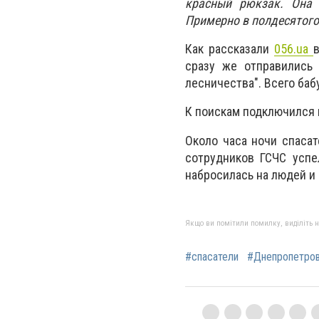
красный рюкзак.
Она 
Примерно в полдесятого
Как рассказали
056.ua
сразу же отправились 
лесничества". Всего баб
К поискам подключился 
Около часа ночи спасат
сотрудников ГСЧС успе
набросилась на людей и
Якщо ви помітили помилку, виділіть нео
#спасатели
#Днепропетро