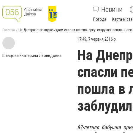
Новини
Погода
Карта міста
Головна
На Днепропетровщине чудом спасли пенсионерку: старушка пошла в лес 
17:49, 7 червня 2016 р.
На Днеп
Шевцова Екатерина Леонидовна
спасли п
пошла в 
заблудил
87-летняя бабушка при