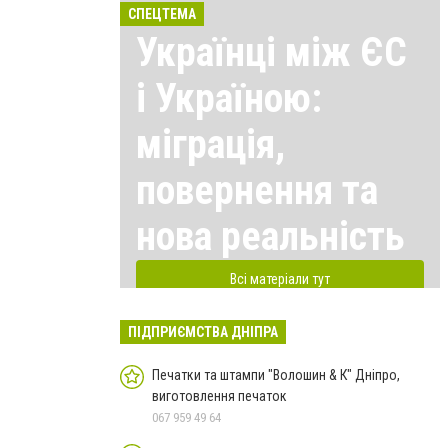
СПЕЦТЕМА
Українці між ЄС
і Україною:
міграція,
повернення та
нова реальність
Всі матеріали тут
ПІДПРИЄМСТВА ДНІПРА
Печатки та штампи "Волошин & К" Дніпро,
виготовлення печаток
067 959 49 64