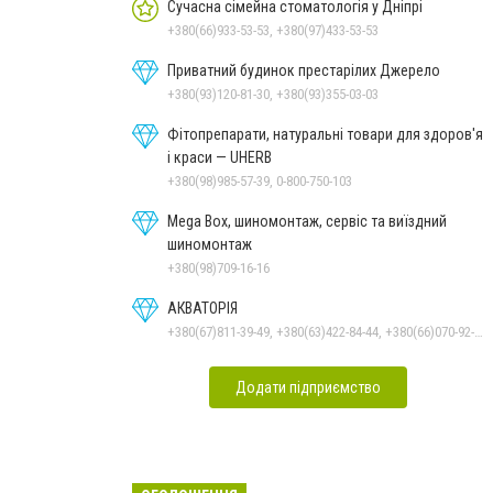
Сучасна сімейна стоматологія у Дніпрі
+380(66)933-53-53, +380(97)433-53-53
Приватний будинок престарілих Джерело
+380(93)120-81-30, +380(93)355-03-03
Фітопрепарати, натуральні товари для здоров'я
і краси — UHERB
+380(98)985-57-39, 0-800-750-103
Mega Box, шиномонтаж, сервіс та виїздний
шиномонтаж
+380(98)709-16-16
АКВАТОРІЯ
+380(67)811-39-49, +380(63)422-84-44, +380(66)070-92-11
Додати підприємство