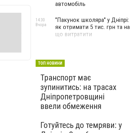
автомобіль
"Пакунок школяра" у Дніпрі:
14:30
Вчора
як отримати 5 тис. грн та на
що витратити
ТОП НОВИНИ
Транспорт має
зупинитись: на трасах
Дніпропетровщині
ввели обмеження
Готуйтесь до темряви: у