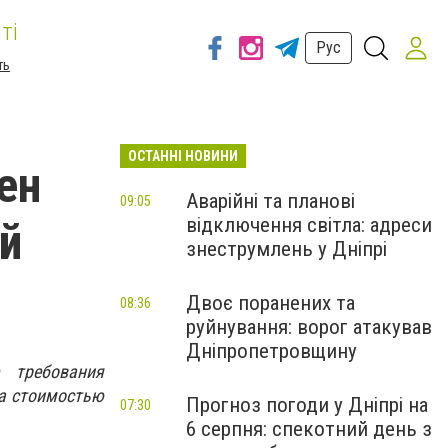
ті
Рус
ть
ОСТАННІ НОВИНИ
ен
Аварійні та планові
09:05
відключення світла: адреси
й
знеструмлень у Дніпрі
Двоє поранених та
08:36
руйнування: ворог атакував
Дніпропетровщину
 требования
да стоимостью
Прогноз погоди у Дніпрі на
07:30
6 серпня: спекотний день з