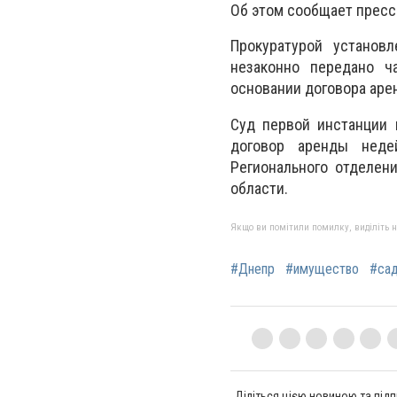
Об этом сообщает пресс
Прокуратурой установл
незаконно передано ч
основании договора аре
Суд первой инстанции 
договор аренды неде
Регионального отделен
области.
Якщо ви помітили помилку, виділіть нео
#Днепр
#имущество
#са
Діліться цією новиною та підп