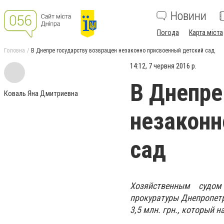
Новини
Погода
Карта міста
Головна
В Днепре государству возвращен незаконно присвоенный детский сад
14:12, 7 червня 2016 р.
В Днепре
Коваль Яна Дмитриевна
незаконн
сад
Хозяйственным судом
прокуратуры Днепропетр
3,5 млн. грн., который н