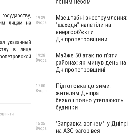
ясним небом
государству,
Масштабні знеструмлення:
19:39
ьим лицам на
Вчора
"шахеди" налетіли на
енергооб'єкти
Дніпропетровщини
ал указанный
ству в лице
Майже 50 атак по п'яти
19:28
ропетровской
Вчора
районах: як минув день на
Дніпропетровщині
Підготовка до зими:
17:00
Вчора
жителям Дніпра
безкоштовно утеплюють
будинки
 оцінити
"Заправка вогнем": у Дніпрі
15:35
Вчора
на АЗС загорівся