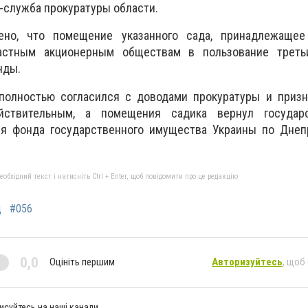
-служба прокуратуры области.
ено, что помещение указанного сада, принадлежащее 
астным акционерным обществам в пользование трет
нды.
полностью согласился с доводами прокуратуры и призн
йствительным, а помещения садика вернул государ
ия фонда государственного имущества Украины по Днеп
бхідний текст і натисніть Ctrl + Enter, щоб повідомити про це редакцію
д
#056
0,0
Оцініть першим
Авторизуйтесь
, щоб
исуйтесь на наші канали