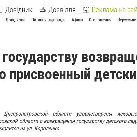
Довідник
Дозвілля
Реклама на сай
Довідкова
Питання-відповідь
Афіша
Оголошення
Нерухоміс
 государству возвращ
о присвоенный детски
 Днепропетровской области удовлетворены исковые
овской области о возвращении государству детского са
аходится на ул. Короленко.