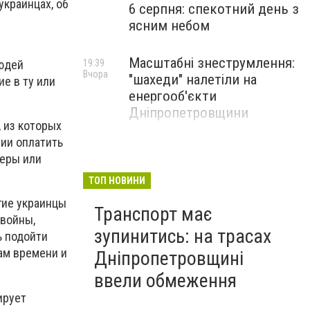
украинцах, об
6 серпня: спекотний день з
ясним небом
Масштабні знеструмлення:
людей
19:39
Вчора
"шахеди" налетіли на
е в ту или
енергооб'єкти
Дніпропетровщини
 из которых
нии оплатить
деры или
ТОП НОВИНИ
гие украинцы
Транспорт має
 войны,
зупинитись: на трасах
ь подойти
ам времени и
Дніпропетровщині
ввели обмеження
ирует