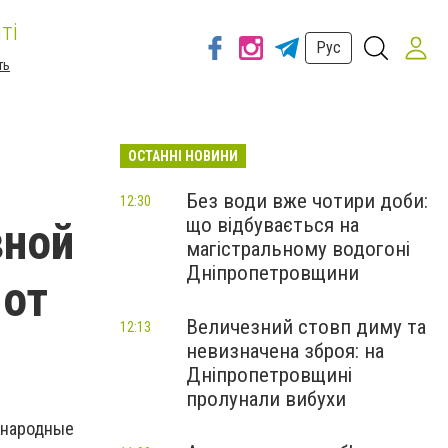
ті
Рус
ть
ОСТАННІ НОВИНИ
Без води вже чотири доби:
12:30
що відбувається на
вной
магістральному водогоні
Дніпропетровщини
 от
Величезний стовп диму та
12:13
невизначена зброя: на
Дніпропетровщині
пролунали вибухи
 народные