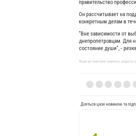
правительство профессио
Он рассчитывает на под
конкретным делам в теч
"Вне зависимости от вы
днепропетровцам. Для на
состояние души", - рез
Якщо ви помітили помилку, виділіть нео
Діліться цією новиною та підп