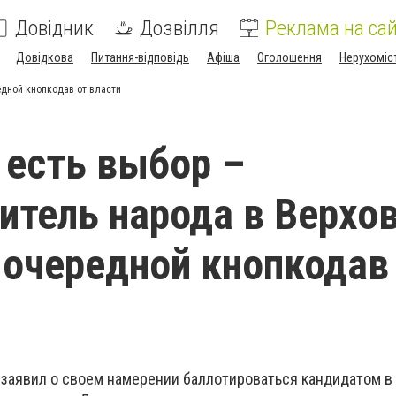
Довідник
Дозвілля
Реклама на сай
Довідкова
Питання-відповідь
Афіша
Оголошення
Нерухоміс
едной кнопкодав от власти
 есть выбор –
итель народа в Верхо
 очередной кнопкодав
 заявил о своем намерении баллотироваться кандидатом в