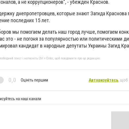
налов, а не коррупционеров", - убежден Краснов.
держку днепропетровцев, которые знают Загида Краснова 
ение последних 15 лет.
боров мы помогаем делать наш город лучше, помогаем кон
с это - не погоня за популярностью или политическими д
юмировал кандидат в народные депутаты Украины Загид Кра
бхідний текст і натисніть Ctrl + Enter, щоб повідомити про це редакцію
0,0
Оцініть першим
Авторизуйтесь
, щоб
исуйтесь на наші канали