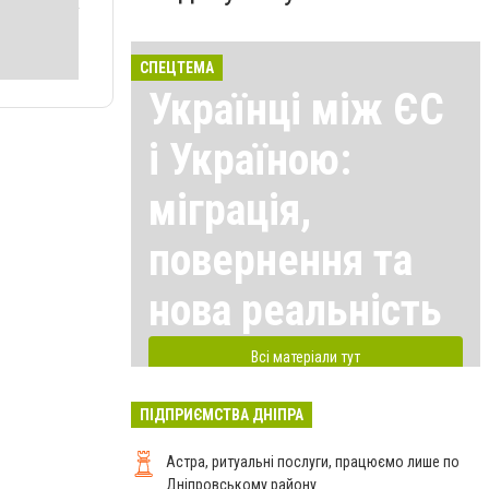
СПЕЦТЕМА
Українці між ЄС
і Україною:
міграція,
повернення та
нова реальність
Всі матеріали тут
ПІДПРИЄМСТВА ДНІПРА
Астра, ритуальні послуги, працюємо лише по
Дніпровському району