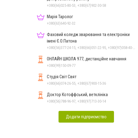
+380(66)025-80-53, +380(67)902-30-58
Марія Таролог
+380(63)640-92-32
Фаховий коледж зварювання та електроніки
імені Є.О.Патона
+380(56)377-24-15, +380(66)051-22-95, +380(97)058-40-73, +380(56)746-21-59
ОНЛАЙН ШКОЛА 977, дистанційне навчання
+380(99)150-09-77
Студія Світ Свят
+380(66)074-26-55, +380(67)900-15-36
Доктор Котоффський, ветклініка
+380(56)788-96-97, +380(97)713-30-14
Додати підприємство