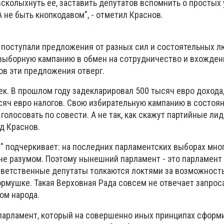
сколыхнуть ее, заставить депутатов вспомнить о простых 
А не быть кнопкодавом", - отметил Краснов.
у поступали предложения от разных сил и состоятельных 
ыборную кампанию в обмен на сотрудничество и вхождени
ов эти предложения отверг.
к. В прошлом году задекларировал 500 тысяч евро дохода,
сяч евро налогов. Свою избирательную кампанию в состоя
 голосовать по совести. А не так, как скажут партийные ли
ид Краснов.
" подчеркивает: на последних парламентских выборах мно
 не разумом. Поэтому нынешний парламент - это парламент
ответственные депутаты толкаются локтями за возможност
рмушке. Такая Верховная Рада совсем не отвечает запрос
ом народа.
парламент, который на совершенно иных принципах сформ