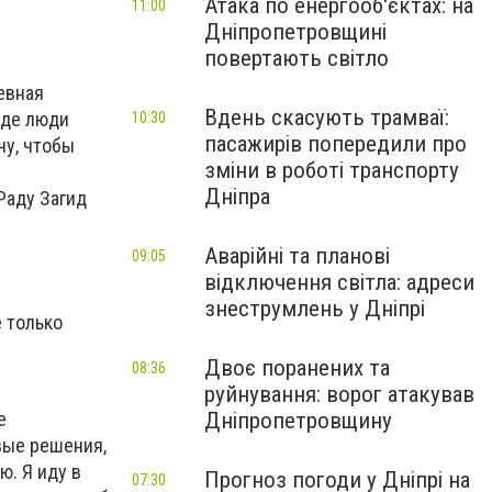
Атака по енергооб'єктах: на
11:00
Дніпропетровщині
повертають світло
евная
Вдень скасують трамваї:
 где люди
10:30
пасажирів попередили про
чу, чтобы
зміни в роботі транспорту
Дніпра
Раду Загид
Аварійні та планові
09:05
відключення світла: адреси
знеструмлень у Дніпрі
е только
Двоє поранених та
08:36
руйнування: ворог атакував
е
Дніпропетровщину
вые решения,
ю. Я иду в
Прогноз погоди у Дніпрі на
07:30