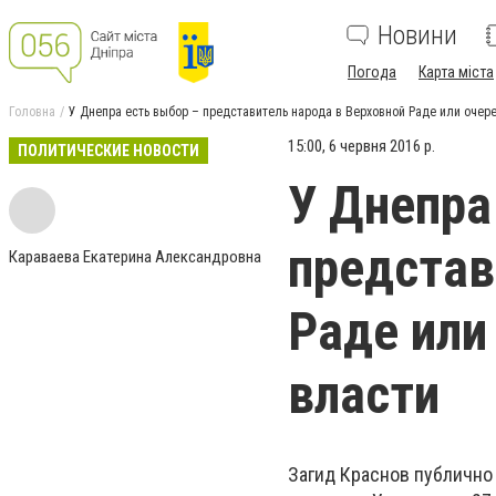
Новини
Погода
Карта міста
Головна
У Днепра есть выбор – представитель народа в Верховной Раде или очер
15:00, 6 червня 2016 р.
ПОЛИТИЧЕСКИЕ НОВОСТИ
У Днепра
представ
Караваева Екатерина Александровна
Раде или
власти
Загид Краснов публично