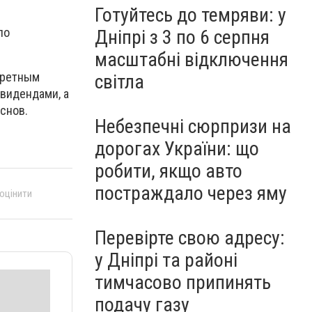
Готуйтесь до темряви: у
по
Дніпрі з 3 по 6 серпня
масштабні відключення
кретным
світла
ивидендами, а
снов.
Небезпечні сюрпризи на
дорогах України: що
робити, якщо авто
постраждало через яму
 оцінити
Перевірте свою адресу:
у Дніпрі та районі
тимчасово припинять
подачу газу