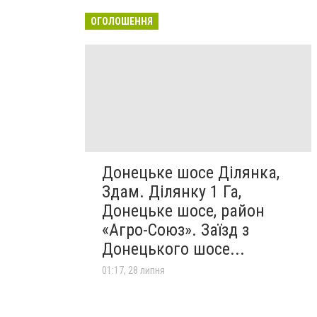
ОГОЛОШЕННЯ
Донецьке шосе Ділянка,
Здам. Ділянку 1 Га,
Донецьке шосе, район
«Агро-Союз». Заїзд з
Донецького шосе...
01:17, 28 липня