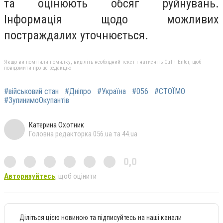
та оцінюють обсяг руйнувань.
Інформація щодо можливих
постраждалих уточнюється.
Якщо ви помітили помилку, виділіть необхідний текст і натисніть Ctrl + Enter, щоб
повідомити про це редакцію
#військовий стан
#Дніпро
#Україна
#056
#СТОЇМО
#ЗупинимоОкупантів
Катерина Охотник
Головна редакторка 056.ua та 44.ua
0,0
Авторизуйтесь
, щоб оцінити
Діліться цією новиною та підписуйтесь на наші канали