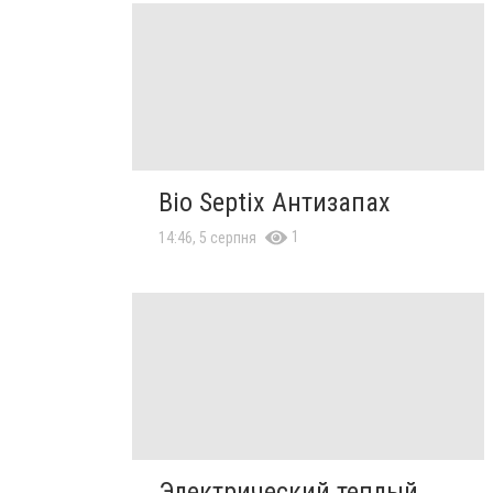
Bio Septix Антизапах
1
14:46, 5 серпня
Электрический теплый