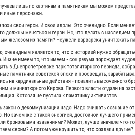
случаев лишь по картинам и памятникам мы можем представ
ли иные персонажи.
похи свои герои. И свои идолы. Это очевидно. Если меняе
то должны меняться и герои. Но, что делать с наследием 
ым железом из памяти? Неужели варварски уничтожать п
ю, очевидным является то, что с историей нужно обращать
. Иначе имеем то, что имеем - сон разума порождает чудо
дать в Днепропетровске парк тоталитарного периода, собра
ные памятники советской эпохи и просвещать, зарабатыва
сь на кардинальные действия - повалить высоченного бр
 ним и миниатюрного Кирова. Первого власти отдали на рас
олиция. Которая не пустила к памятнику активистов.
 закон о декоммунизации надо. Надо очищать сознание от
. Но зачем же с такой энергией, достойной лучшего приме
или бронзовыми изваяниями? Может, лучше вначале что-то
итаем своим? А потом уже крушить то, что создали другие?