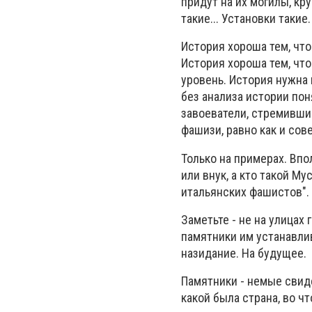
придут на их могилы, кр
такие... Установки такие.
История хороша тем, чт
История хороша тем, чт
уровень. История нужна 
без анализа истории пон
завоеватели, стремивши
фашизи, равно как и сов
Только на примерах. Впо
или внук, а кто такой Му
итальянских фашистов". 
Заметьте - не на улицах
памятники им устанавлив
назидание. На будущее.
Памятники - немые свиде
какой была страна, во ч