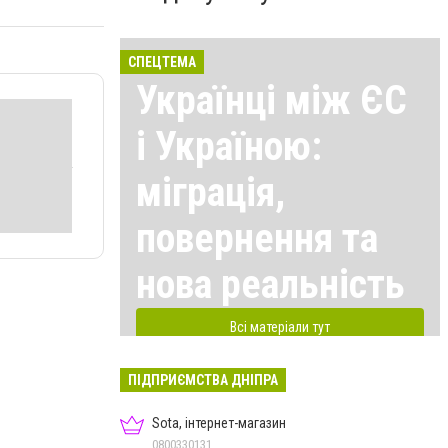
СПЕЦТЕМА
Українці між ЄС
і Україною:
міграція,
повернення та
нова реальність
Всі матеріали тут
ПІДПРИЄМСТВА ДНІПРА
Sota, інтернет-магазин
0800330131