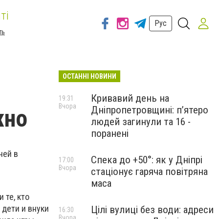
ті
Рус
ть
ОСТАННІ НОВИНИ
Кривавий день на
19:31
Вчора
Дніпропетровщині: п’ятеро
жно
людей загинули та 16 -
поранені
ней в
Спека до +50°: як у Дніпрі
17:00
Вчора
стаціонує гаряча повітряна
маса
 те, кто
 дети и внуки
Цілі вулиці без води: адреси
16:30
Вчора