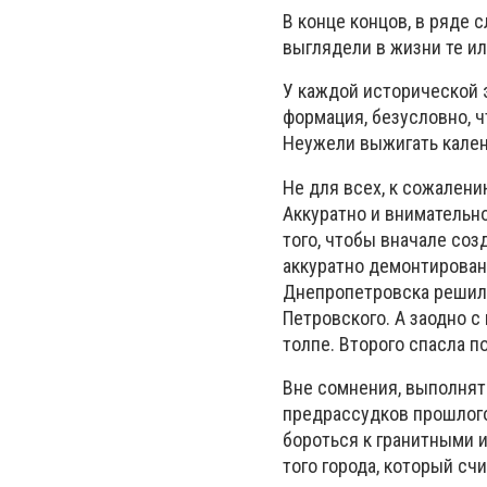
В конце концов, в ряде 
выглядели в жизни те и
У каждой исторической э
формация, безусловно, ч
Неужели выжигать кален
Не для всех, к сожалени
Аккуратно и внимательно
того, чтобы вначале соз
аккуратно демонтирован
Днепропетровска решили
Петровского. А заодно с
толпе. Второго спасла п
Вне сомнения, выполнять
предрассудков прошлого
бороться к гранитными 
того города, который сч