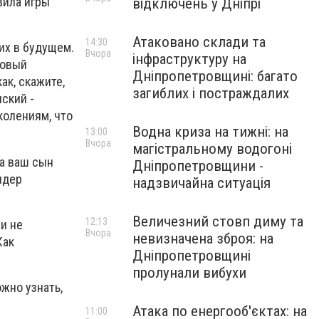
вила игры
відключень у Дніпрі
Атаковано склади та
14:30
их в будущем.
Вчора
інфраструктуру на
новый
Дніпропетровщині: багато
ак, скажите,
загиблих і постраждалих
нский -
колениям, что
Водна криза на тижні: на
13:00
Вчора
магістральному водогоні
ра ваш сын
Дніпропетровщини -
лидер
надзвичайна ситуація
Величезний стовп диму та
12:13
 и не
Вчора
невизначена зброя: на
Как
Дніпропетровщині
пролунали вибухи
ожно узнать,
Атака по енергооб'єктах: на
11:00