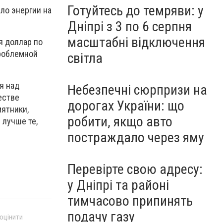
Готуйтесь до темряви: у
ыло энергии на
Дніпрі з 3 по 6 серпня
масштабні відключення
ся доллар по
проблемной
світла
я над
Небезпечні сюрпризи на
естве
дорогах України: що
мятники,
робити, якщо авто
 лучше те,
постраждало через яму
Перевірте свою адресу:
у Дніпрі та районі
тимчасово припинять
подачу газу
 оцінити