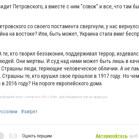
видит Петровского, а вместе с ним "совок" и все, что там б
 Петровского со своего постамента свергнули, у нас вернул
йна на востоке? Или, быть может, Украина стала вмиг бес
 те, кто творил беззакония, поддерживал террор, издевалс
юдей. Они мертвы. И суд над ними может быть лишь в кач
. Страшны люди, теряющие человеческое обличии. А не па
 Страшны те, кто крушил свое прошлое в 1917 году. Но чем
 в 2016 году? На пороге европейского дома.
бхідний текст і натисніть Ctrl + Enter, щоб повідомити про це редакцію
ссолини
#запрет
0,0
Оцініть першим
Авторизуйтесь
, щоб