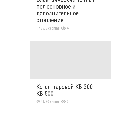
пол,основное и
дополнительное
отопление
4
17:35, 3 серпня
Котел паровой КВ-300
КВ-500
6
09:49, 30 липня