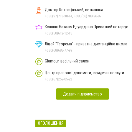
Доктор Котоффський, ветклініка
+380(97)713-30-14, +380(56)788-96-97
Кошляк Наталія Едуардівна Приватний нотаріус
+380(50)612-12-18
Ліцей "Теорема" - приватна дистанційна школа
+380(68)688-77-99
Glamour, весільний салон
Центр правової допомоги, юридичні послуги
+380(67)259-05-22
Додати підприємство
ОГОЛОШЕННЯ