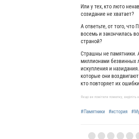
Или у тех, кто люто нена
созидание не хватает?
А ответьте, от того, что
восемь и закончилась во
страной?
Страшны не памятники. А
миллионами безвинных л
искупления и назидания
которые они воздвигают.
кто повторяет их ошибки
Якщо ви помітили помилку, виділіть нео
#Памятники
#история
#Му