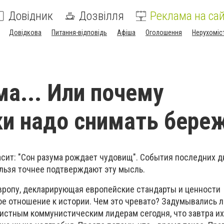
Довідник
Дозвілля
Реклама на сай
Довідкова
Питання-відповідь
Афіша
Оголошення
Нерухоміс
ма... Или почему
и надо снимать бере
асит: "Сон разума рождает чудовищ". События последних д
льзя точнее подтверждают эту мысль.
вропу, декларирующая европейские стандарты и ценности
е отношение к истории. Чем это чревато? Задумывались ли
истным коммунистическим лидерам сегодня, что завтра их