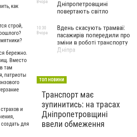
Вчора
Дніпропетровщині
ить, как
повертають світло
тся строй,
Вдень скасують трамваї:
10:30
прошлого?
Вчора
пасажирів попередили про
амятники?
зміни в роботі транспорту
Дніпра
ся бережно.
вищ. Вместо
в там
я, патриоты
ТОП НОВИНИ
онзового
терзание
Транспорт має
зупинитись: на трасах
 страхов и
Дніпропетровщині
нения,
ввели обмеження
 создать для