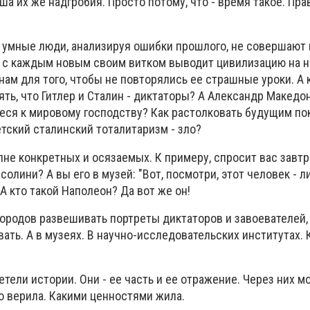
уша их же надгробия. Просто потому, что - время такое. Пра
о умные люди, анализируя ошибки прошлого, не совершают 
о с каждым новым своим витком выводит цивилизацию на 
нам для того, чтобы не повторялись ее страшные уроки. А к
ять, что Гитлер и Сталин - диктаторы? А Александр Македо
еся к мировому господству? Как растолковать будущим по
етский сталинский тоталитаризм - зло?
лне конкретных и осязаемых. К примеру, спросит вас завт
ссолини? А вы его в музей: "Вот, посмотри, этот человек - 
А кто такой Наполеон? Да вот же он!
 городов развешивать портреты диктаторов и завоевателей,
ать. А в музеях. В научно-исследовательских институтах. 
тели истории. Они - ее часть и ее отражение. Через них м
то верила. Какими ценностями жила.