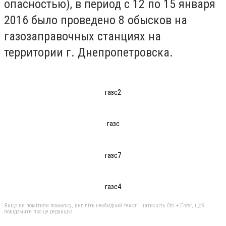
опасностью), в период с 12 по 15 января
2016 было проведено 8 обысков на
газозаправочных станциях на
территории г. Днепропетровска.
газс2
газс
газс7
газс4
Якщо ви помітили помилку, виділіть необхідний текст і натисніть Ctrl + Enter, щоб
повідомити про це редакцію