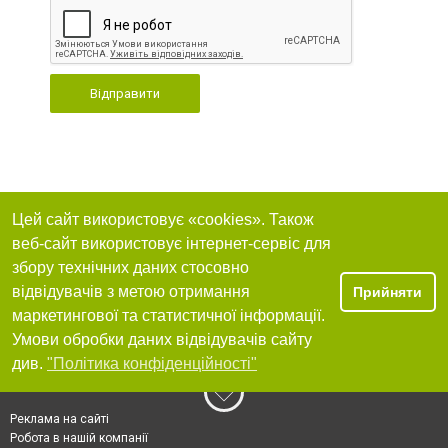
Відправити
Цей сайт використовує «cookies». Також
веб-сайт використовує інтернет-сервіс для
збору технічних даних стосовно
відвідувачів з метою отримання
Прийняти
маркетингової та статистичної інформації.
Умови обробки даних відвідувачів сайту
див.
"Політика конфіденційності"
Реклама на сайті
Робота в нашій компанії