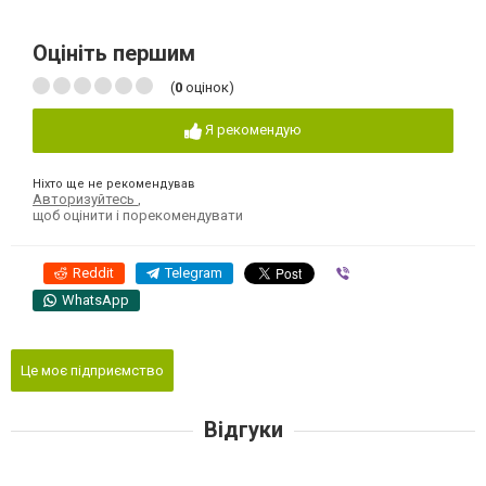
Оцініть першим
(
0
оцінок)
Я рекомендую
Ніхто ще не рекомендував
Авторизуйтесь
,
щоб оцінити і порекомендувати
Reddit
Telegram
Viber
WhatsApp
Це моє підприємство
Відгуки