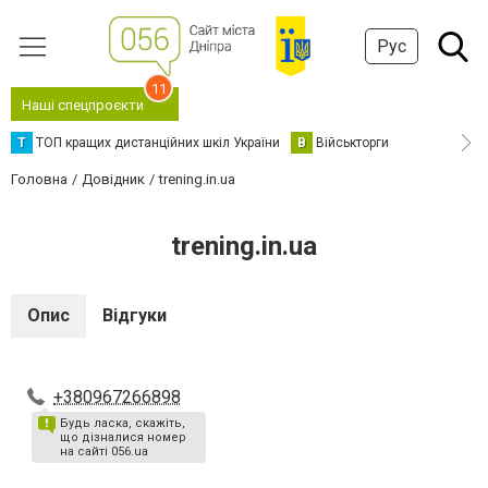
Рус
11
Наші спецпроєкти
Т
ТОП кращих дистанційних шкіл України
В
Військторги
Головна
Довідник
trening.in.ua
trening.in.ua
Опис
Відгуки
+380967266898
Будь ласка, скажіть,
що дізналися номер
на сайті 056.ua