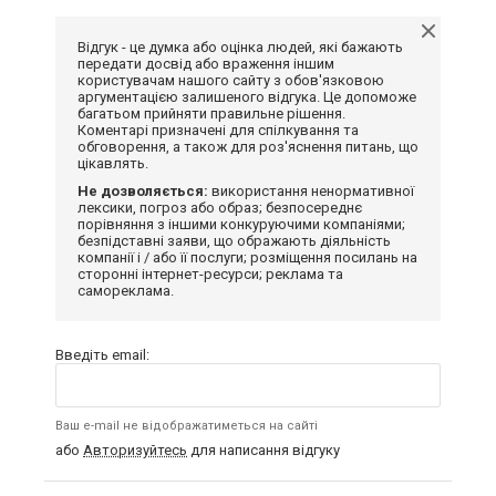
Відгук - це думка або оцінка людей, які бажають
передати досвід або враження іншим
користувачам нашого сайту з обов'язковою
аргументацією залишеного відгука. Це допоможе
багатьом прийняти правильне рішення.
Коментарі призначені для спілкування та
обговорення, а також для роз'яснення питань, що
цікавлять.
Не дозволяється:
використання ненормативної
лексики, погроз або образ; безпосереднє
порівняння з іншими конкуруючими компаніями;
безпідставні заяви, що ображають діяльність
компанії і / або її послуги; розміщення посилань на
сторонні інтернет-ресурси; реклама та
самореклама.
Введіть email:
Ваш e-mail не відображатиметься на сайті
або
Авторизуйтесь
для написання відгуку