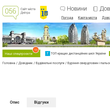
Новини
Дов
Погода
Карта міста
Дові
11
Т
ТОП кращих дистанційних шкіл України
Наші спецпроєкти
Головна
Довідник
Будівельні послуги
Буріння свердловин і пальо
Опис
Відгуки