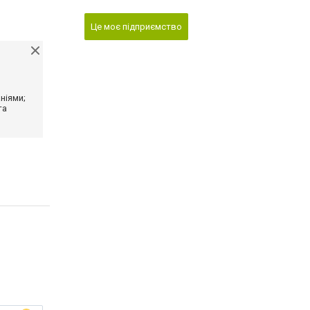
Це моє підприємство
ніями;
та