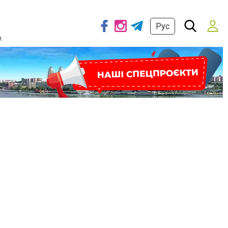
Рус
ь