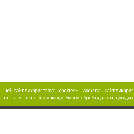
Цей сайт використовує «cookies». Також веб-сайт викорис
та статистичної інформації. Умови обробки даних відвідув
Реклама на сайті
Приєднуйтесь до 
Робота в нашій компанії
Франшиза "CitySites"
Про нас
Контакт
+38 (050) 969-29-16