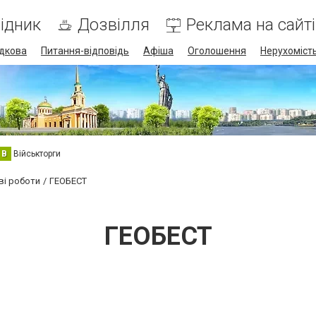
ідник
Дозвілля
Реклама на сайті
дкова
Питання-відповідь
Афіша
Оголошення
Нерухоміст
В
Військторги
ві роботи
ГЕОБЕСТ
ГЕОБЕСТ