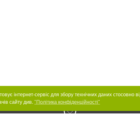
товує інтернет-сервіс для збору технічних даних стосовно в
ачів сайту див.
"Політика конфіденційності"
нас :
и
Автори проєкту