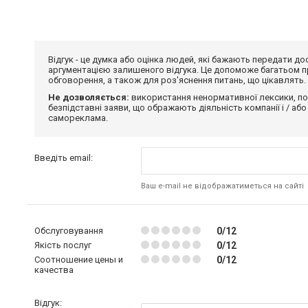
Відгук - це думка або оцінка людей, які бажають передати 
аргументацією залишеного відгука. Це допоможе багатьом пр
обговорення, а також для роз'яснення питань, що цікавлять.
Не дозволяється:
використання ненормативної лексики, по
безпідставні заяви, що ображають діяльність компанії і / або
самореклама.
Введіть email:
Ваш e-mail не відображатиметься на сайті
Обслуговування
0/12
Якість послуг
0/12
Соотношение цены и
0/12
качества
Відгук: