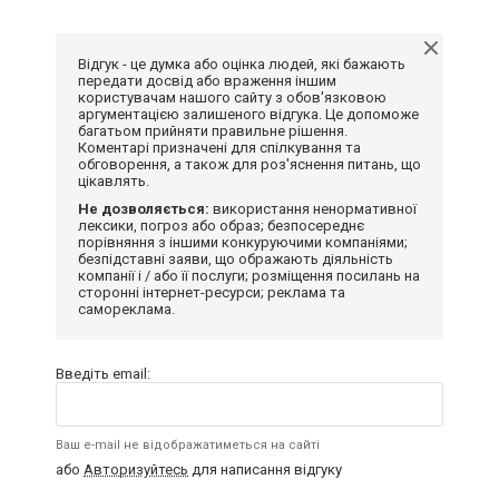
Відгук - це думка або оцінка людей, які бажають
передати досвід або враження іншим
користувачам нашого сайту з обов'язковою
аргументацією залишеного відгука. Це допоможе
багатьом прийняти правильне рішення.
Коментарі призначені для спілкування та
обговорення, а також для роз'яснення питань, що
цікавлять.
Не дозволяється:
використання ненормативної
лексики, погроз або образ; безпосереднє
порівняння з іншими конкуруючими компаніями;
безпідставні заяви, що ображають діяльність
компанії і / або її послуги; розміщення посилань на
сторонні інтернет-ресурси; реклама та
самореклама.
Введіть email:
Ваш e-mail не відображатиметься на сайті
або
Авторизуйтесь
для написання відгуку