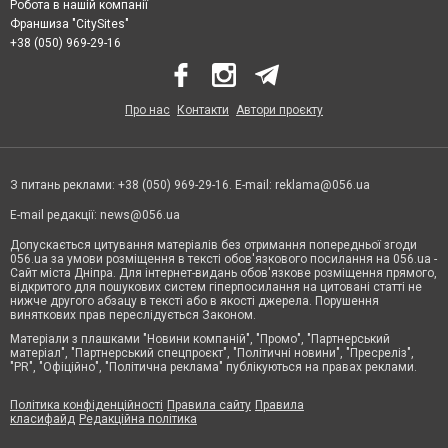
Робота в нашій компанії
Франшиза "CitySites"
+38 (050) 969-29-16
Про нас
Контакти
Автори проєкту
З питань реклами: +38 (050) 969-29-16. E-mail:
reklama@056.ua
E-mail редакції:
news@056.ua
Допускається цитування матеріалів без отримання попередньої згоди
056.ua за умови розміщення в тексті обов'язкового посилання на 056.ua -
Сайт міста Дніпра. Для інтернет-видань обов'язкове розміщення прямого,
відкритого для пошукових систем гіперпосилання на цитовані статті не
нижче другого абзацу в тексті або в якості джерела. Порушення
виняткових прав переслідується Законом.
Матеріали з плашками "Новини компаній", "Промо", "Партнерський
матеріал", "Партнерський спецпроєкт", "Політичні новини", "Пресреліз",
"PR", "Офіційно", "Політична реклама" публікуються на правах реклами.
Політика конфіденційності
Правила сайту
Правила
класифайд
Редакційна політика