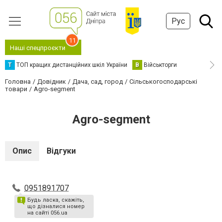
Рус
11
Наші спецпроєкти
Т
ТОП кращих дистанційних шкіл України
В
Військторги
Головна
Довідник
Дача, сад, город
Сільськогосподарські
товари
Agro-segment
Agro-segment
Опис
Відгуки
0951891707
Будь ласка, скажіть,
що дізналися номер
на сайті 056.ua