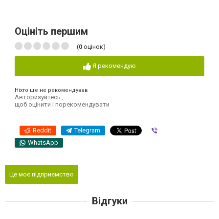
Оцініть першим
(
0
оцінок)
Я рекомендую
Ніхто ще не рекомендував
Авторизуйтесь
,
щоб оцінити і порекомендувати
Reddit
Telegram
Viber
WhatsApp
Це моє підприємство
Відгуки