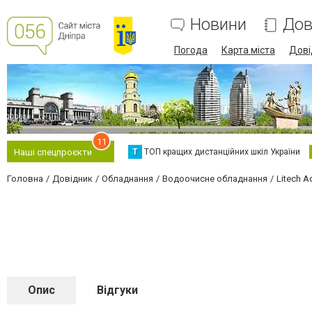
Новини
Дов
Погода
Карта міста
Дові
11
Т
ТОП кращих дистанційних шкіл України
Наші спецпроєкти
Головна
Довідник
Обладнання
Водоочисне обладнання
Litech A
Опис
Відгуки