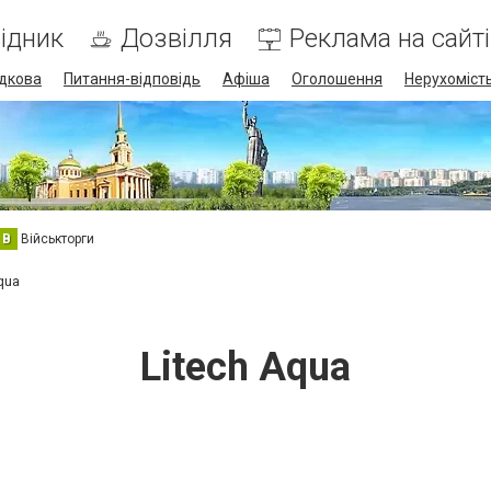
ідник
Дозвілля
Реклама на сайті
дкова
Питання-відповідь
Афіша
Оголошення
Нерухоміст
В
Військторги
qua
Litech Aqua