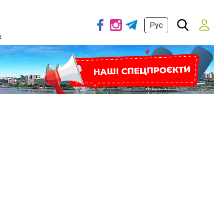
Рус
ь