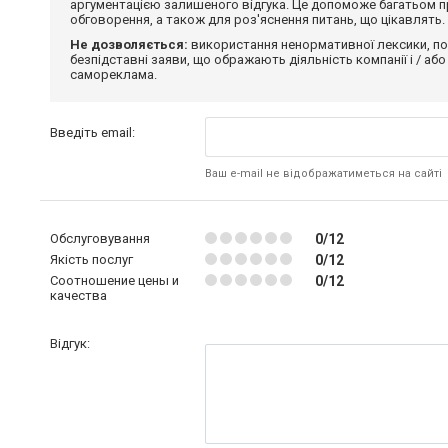
аргументацією залишеного відгука. Це допоможе багатьом пр
обговорення, а також для роз'яснення питань, що цікавлять.
Не дозволяється:
використання ненормативної лексики, по
безпідставні заяви, що ображають діяльність компанії і / або
самореклама.
Введіть email:
Ваш e-mail не відображатиметься на сайті
Обслуговування
0/12
Якість послуг
0/12
Соотношение цены и
0/12
качества
Відгук: