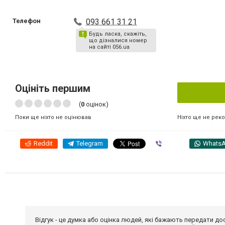
Телефон
093 661 31 21
Будь ласка, скажіть,
що дізналися номер
на сайті 056.ua
Оцініть першим
(
0
оцінок)
Ніхто ще не рек
Поки ще ніхто не оцінював
Reddit
Telegram
Viber
Whats
Відгук - це думка або оцінка людей, які бажають передати 