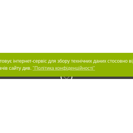
товує інтернет-сервіс для збору технічних даних стосовно в
ачів сайту див.
"Політика конфіденційності"
нас :
и
Автори проєкту
ування матеріалів без отримання попередньої згоди 056.ua за умови розміще
силання на 056.ua - Сайт міста Дніпра. Для інтернет-видань обов'язкове роз
шукових систем гіперпосилання на цитовані статті не нижче другого абзацу в