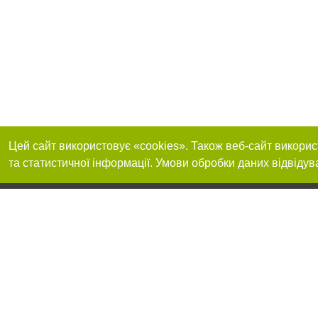
Цей сайт використовує «cookies». Також веб-сайт викорис
та статистичної інформації. Умови обробки даних відвідув
Реклама на сайті
Приєднуйтесь до 
Робота в нашій компанії
Франшиза "CitySites"
Про нас
Контакт
+38 (050) 969-29-16
З питань реклами: +38 (050) 969-29-16. E-mail:
Допускається цит
reklama@056.ua
обов'язкового по
відкритого для по