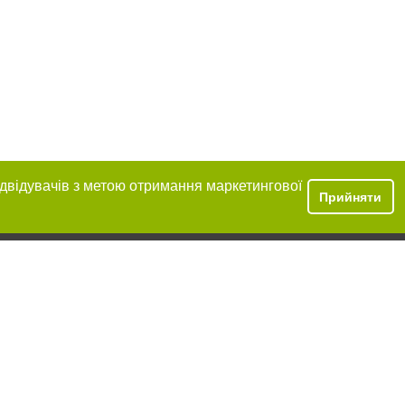
ідвідувачів з метою отримання маркетингової
Прийняти
ння в тексті
міщення прямого,
 тексті або в