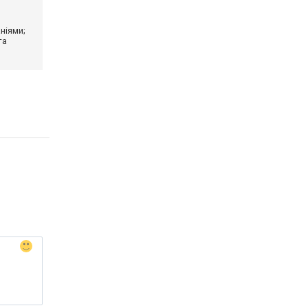
ніями;
та