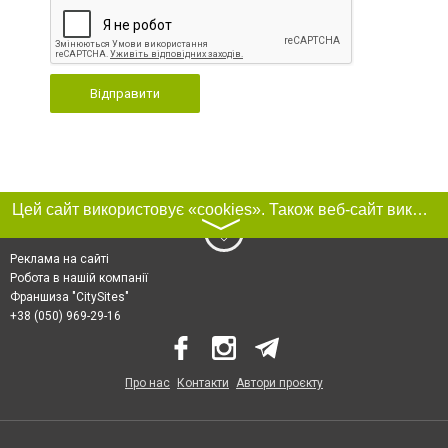
Відправити
Цей сайт використовує «cookies». Також веб-сайт використовує інтернет-сервіс для збору технічних даних стосовно відвідувачів з метою отримання маркетингової та статистичної інформації. Умови обробки даних відвідувачів сайту див.
〉
Реклама на сайті
Робота в нашій компанії
Франшиза "CitySites"
+38 (050) 969-29-16
Про нас
Контакти
Автори проєкту