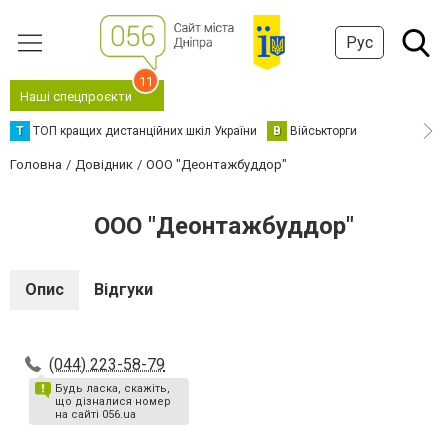
Рус
11
Наші спецпроєкти
Т
ТОП кращих дистанційних шкіл України
В
Військторги
Головна
Довідник
ООО "Деонтажбуддор"
ООО "Деонтажбуддор"
Опис
Відгуки
(044) 223-58-79
Будь ласка, скажіть,
що дізналися номер
на сайті 056.ua