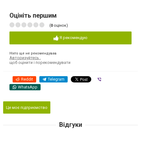
Оцініть першим
(
0
оцінок)
Я рекомендую
Ніхто ще не рекомендував
Авторизуйтесь
,
щоб оцінити і порекомендувати
Reddit
Telegram
Viber
WhatsApp
Це моє підприємство
Відгуки