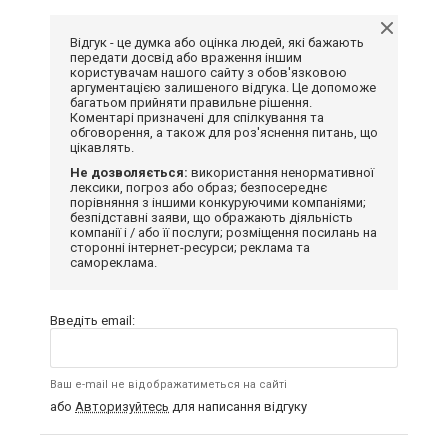
Відгук - це думка або оцінка людей, які бажають
передати досвід або враження іншим
користувачам нашого сайту з обов'язковою
аргументацією залишеного відгука. Це допоможе
багатьом прийняти правильне рішення.
Коментарі призначені для спілкування та
обговорення, а також для роз'яснення питань, що
цікавлять.
Не дозволяється:
використання ненормативної
лексики, погроз або образ; безпосереднє
порівняння з іншими конкуруючими компаніями;
безпідставні заяви, що ображають діяльність
компанії і / або її послуги; розміщення посилань на
сторонні інтернет-ресурси; реклама та
самореклама.
Введіть email:
Ваш e-mail не відображатиметься на сайті
або
Авторизуйтесь
для написання відгуку