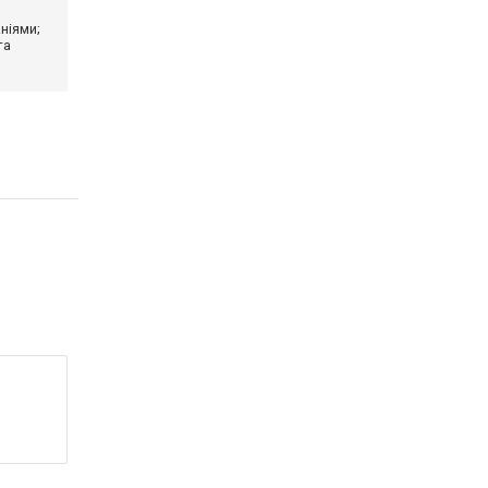
ніями;
та