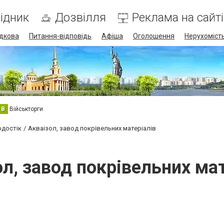
ідник
Дозвілля
Реклама на сайті
дкова
Питання-відповідь
Афіша
Оголошення
Нерухоміст
В
Військторги
одостік
Акваізол, завод покрівельних матеріалів
ол, завод покрівельних мат