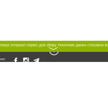
〉
нас :
и
Автори проєкту
ування матеріалів без отримання попередньої згоди 056.ua за умови розміще
силання на 056.ua - Сайт міста Дніпра. Для інтернет-видань обов'язкове роз
шукових систем гіперпосилання на цитовані статті не нижче другого абзацу в
Порушення виняткових прав переслідується Законом.
ками "Новини компаній", "Промо", "Партнерський матеріал", "Партнерський спе
", "Пресреліз", "PR", "Офіційно", "Політична реклама" публікуються на правах 