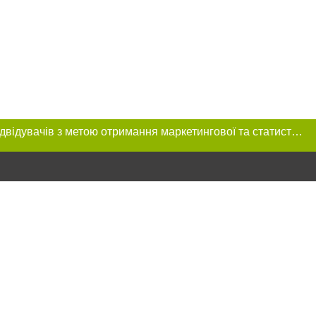
Цей сайт використовує «cookies». Також веб-сайт використовує інтернет-сервіс для збору технічних даних стосовно відвідувачів з метою отримання маркетингової та статистичної інформації. Умови обробки даних відвідувачів сайту див.
ння в тексті
міщення прямого,
 тексті або в
цпроєкт",
реклами.