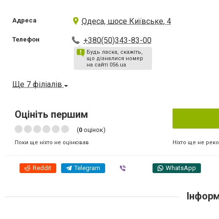
Адреса
Одеса, шосе Київське, 4
Телефон
+380(50)343-83-00
Будь ласка, скажіть,
що дізналися номер
на сайті 056.ua
Ще 7 філіалів
Оцініть першим
(
0
оцінок)
Ніхто ще не рек
Поки ще ніхто не оцінював
Reddit
Telegram
Viber
WhatsApp
Інформ