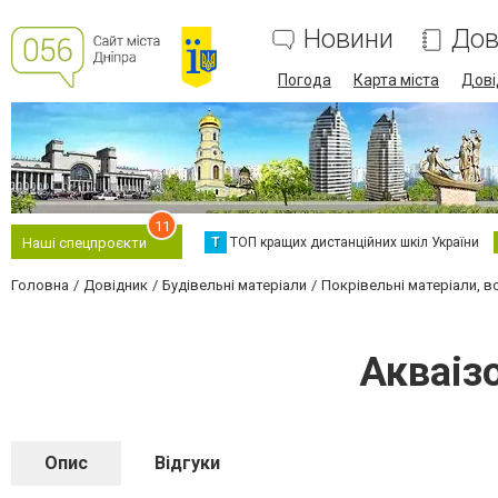
Новини
Дов
Погода
Карта міста
Дові
11
Т
ТОП кращих дистанційних шкіл України
Наші спецпроєкти
Головна
Довідник
Будівельні матеріали
Покрівельні матеріали, в
Акваіз
Опис
Відгуки