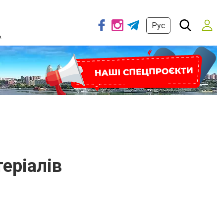
Рус
ь
еріалів