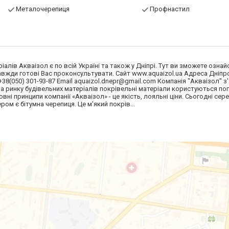
Металочерепиця
Профнастил
лів Акваізол є по всій Україні та також у Дніпрі. Тут ви зможете озна
 завжди готові Вас проконсультувати. Сайт www.aquaizol.ua Адреса Дніпр
+38(050) 301-93-87 Email
aquaizol.dnepr@gmail.com
Компанія "Акваізол" з
 на ринку будівельних матеріалів покрівельні матеріали користуються по
ні принципи компанії «Акваізол» - це якість, лояльні ціни. Сьогодні сере
ром є бітумна черепиця. Це м'який покрів...