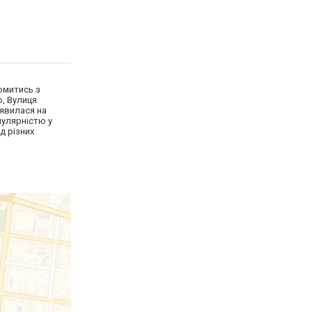
йомитись з
о, Вулиця
'явилася на
пулярністю у
д різних