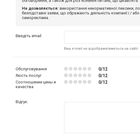
обговорення, а також для роз'яснення питань, що цікавлять.
Не дозволяється:
використання ненормативної лексики, по
безпідставні заяви, що ображають діяльність компанії і / або
самореклама.
Введіть email:
Ваш e-mail не відображатиметься на сайті
Обслуговування
0/12
Якість послуг
0/12
Соотношение цены и
0/12
качества
Відгук: