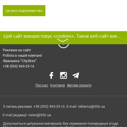
Це моє підприємство
Цей сайт використовує «cookies». Також веб-сайт використовує інтернет-сервіс для збору технічних даних стосовно відвідувачів з метою отримання маркетингової та статистичної інформації. Умови обробки даних відвідувачів сайту див.
〉
Реклама на сайті
Робота в нашій компанії
Франшиза "CitySites"
+38 (050) 969-29-16
Про нас
Контакти
Автори проєкту
З питань реклами: +38 (050) 969-29-16. E-mail:
reklama@056.ua
E-mail редакції:
news@056.ua
Допускається цитування матеріалів без отримання попередньої згоди