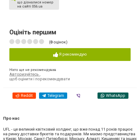
що дізналися номер
на сайті 056.ua
Оцініть першим
(
0
оцінок)
Я рекомендую
Ніхто ще не рекомендував
Авторизуйтесь
,
щоб оцінити і порекомендувати
Reddit
Telegram
Viber
WhatsApp
Про нас
UFL - це великий квітковий холдинг, що вже понад 11 років працює
на ринку доставки букетів та подарунків. Ми маємо представництва
у Києві, Москві, Санкт-Петербурзі, Мінську, Алматі, Кишиневі та інших