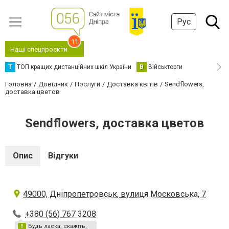
Рус
11
Наші спецпроєкти
Т
ТОП кращих дистанційних шкіл України
В
Військторги
Головна
Довідник
Послуги
Доставка квітів
Sendflowers,
доставка цветов
Sendflowers, доставка цветов
Опис
Відгуки
49000, Дніпропетровськ, вулиця Московська, 7
+380 (56) 767 3208
Будь ласка, скажіть,