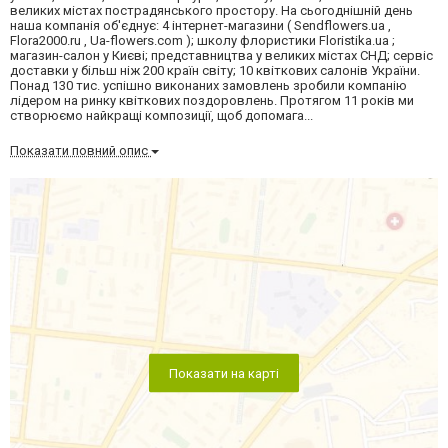
великих містах пострадянського простору. На сьогоднішній день
наша компанія об'єднує: 4 інтернет-магазини ( Sendflowers.ua ,
Flora2000.ru , Ua-flowers.com ); школу флористики Floristika.ua ;
магазин-салон у Києві; представництва у великих містах СНД; сервіс
доставки у більш ніж 200 країн світу; 10 квіткових салонів України.
Понад 130 тис. успішно виконаних замовлень зробили компанію
лідером на ринку квіткових поздоровлень. Протягом 11 років ми
створюємо найкращі композиції, щоб допомага...
Показати повний опис
Показати на карті