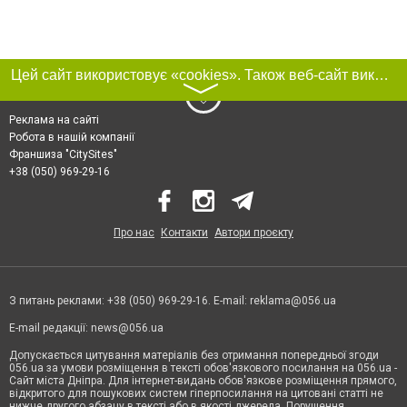
Цей сайт використовує «cookies». Також веб-сайт використовує інтернет-сервіс для збору технічних даних стосовно відвідувачів з метою отримання маркетингової та статистичної інформації. Умови обробки даних відвідувачів сайту див.
〉
Реклама на сайті
Робота в нашій компанії
Франшиза "CitySites"
+38 (050) 969-29-16
Про нас
Контакти
Автори проєкту
З питань реклами: +38 (050) 969-29-16. E-mail:
reklama@056.ua
E-mail редакції:
news@056.ua
Допускається цитування матеріалів без отримання попередньої згоди
056.ua за умови розміщення в тексті обов'язкового посилання на 056.ua -
Сайт міста Дніпра. Для інтернет-видань обов'язкове розміщення прямого,
відкритого для пошукових систем гіперпосилання на цитовані статті не
нижче другого абзацу в тексті або в якості джерела. Порушення