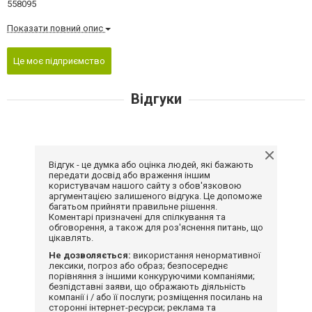
558095
Показати повний опис
Це моє підприємство
Відгуки
Відгук - це думка або оцінка людей, які бажають
передати досвід або враження іншим
користувачам нашого сайту з обов'язковою
аргументацією залишеного відгука. Це допоможе
багатьом прийняти правильне рішення.
Коментарі призначені для спілкування та
обговорення, а також для роз'яснення питань, що
цікавлять.
Не дозволяється:
використання ненормативної
лексики, погроз або образ; безпосереднє
порівняння з іншими конкуруючими компаніями;
безпідставні заяви, що ображають діяльність
компанії і / або її послуги; розміщення посилань на
сторонні інтернет-ресурси; реклама та