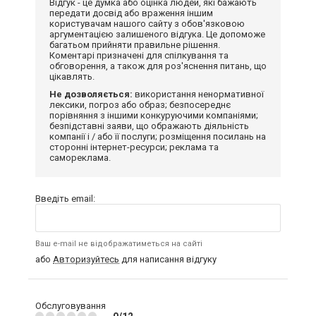
Відгук - це думка або оцінка людей, які бажають
передати досвід або враження іншим
користувачам нашого сайту з обов'язковою
аргументацією залишеного відгука. Це допоможе
багатьом прийняти правильне рішення.
Коментарі призначені для спілкування та
обговорення, а також для роз'яснення питань, що
цікавлять.
Не дозволяється:
використання ненормативної
лексики, погроз або образ; безпосереднє
порівняння з іншими конкуруючими компаніями;
безпідставні заяви, що ображають діяльність
компанії і / або її послуги; розміщення посилань на
сторонні інтернет-ресурси; реклама та
самореклама.
Введіть email:
Ваш e-mail не відображатиметься на сайті
або
Авторизуйтесь
для написання відгуку
Обслуговування