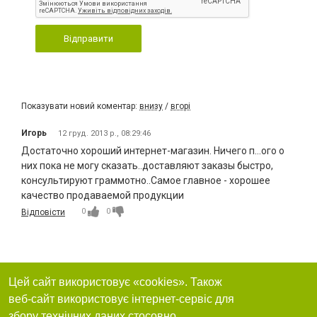
Відправити
Показувати новий коментар:
внизу
/
вгорі
Игорь
12 груд. 2013 р., 08:29:46
Достаточно хороший интернет-магазин. Ничего п...ого о
них пока не могу сказать..доставляют заказы быстро,
консультируют граммотно..Самое главное - хорошее
качество продаваемой продукции
0
0
Відповісти
Цей сайт використовує «cookies». Також
веб-сайт використовує інтернет-сервіс для
збору технічних даних стосовно