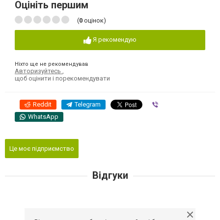
Оцініть першим
(
0
оцінок)
Я рекомендую
Ніхто ще не рекомендував
Авторизуйтесь
,
щоб оцінити і порекомендувати
Reddit
Telegram
Viber
WhatsApp
Це моє підприємство
Відгуки